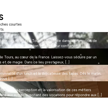
S
nches courtes
ts.
taire des sportifs à Toulon ! Engagée dans la promotion de
Inscrits à STAPS Toulon ? Faites-leur confiance […]
 Tours, au cœur de la France. Laissez-vous séduire par un
et de magie. Dans ce lieu prestigieux, […]
vivialité d'un lunch et la délicatesse des tapas. Dès le matin,
vous […]
nsforment la perception et la valorisation de ces métiers
 uns aux autres, suscitant des vocations pour répondre aux […]