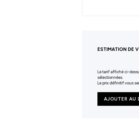
ESTIMATION DE V
Le tarif affiché ci-dess
sélectionnées.
Le prix définitif vous 
quantité
AJOUTER AU 
de
Sweat
zippé