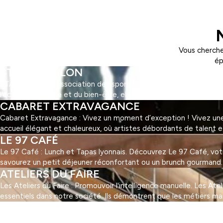
Vous cherche
ép
STAPS TOULON
STAPS Toulon : l'association des sportifs ! Découvrez STAPS Toul
l'activité physique et du bien-être, elle offre une multitude d'ac
CABARET EXTRAVAGANCE
Cabaret Extravagance : Vivez un moment d’exception ! Vivez une 
accueil élégant et chaleureux, où artistes débordants de talent 
LE 97 CAFÉ
Le 97 Café : Lunch et Tapas lyonnais. Découvrez Le 97 Café, votre 
savourez un petit déjeuner réconfortant ou un brunch gourmand. Au
ATELIERS DU FAIRE
Les Ateliers du Faire : Promouvoir l'intelligence manuelle. Les At
essentiels dans notre société. Ils démontrent que les métiers ma
1
2
3
…
5
Suivant »