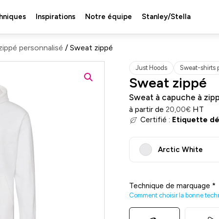
hniques
Inspirations
Notre équipe
Stanley/Stella
zippé personnalisé
/ Sweat zippé
Just Hoods
Sweat-shirts 
Sweat zippé
Sweat à capuche à zip
à partir de
HT
20,00
€
Certifié :
Etiquette d
Arctic White
Technique de marquage
*
Comment choisir la bonne tech