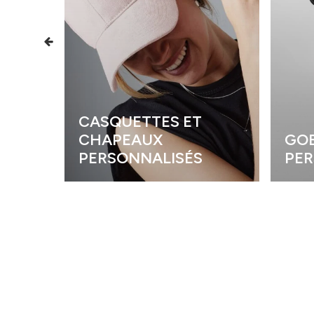
CASQUETTES ET
CHAPEAUX
GOB
PERSONNALISÉS
PER