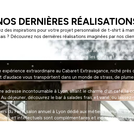
NOS DERNIÈRES RÉALISATION
z des inspirations pour votre projet personnalisé de t-shirt à ma
ais ? Découvrez nos dernières réalisations imaginées par nos clien
on, une association étudiante dynamique qui anime la vie universi
tivités sportives et d'événements pour tous les goûts et niveaux. 
expérience extraordinaire au Cabaret Extravagance, niché près de
et d'audace vous transportent dans un monde de strass, de plumes 
adresse incontournable à Lyon, alliant le charme d'un café, la con
 déjeuner, découvrez le bar à salades frais et varié, ou laissez-
eliers du Faire, salon annuel à Lyon dédié aux métiers manuels, tra
nuels et intellectuels sont complémentaires et indispensables les