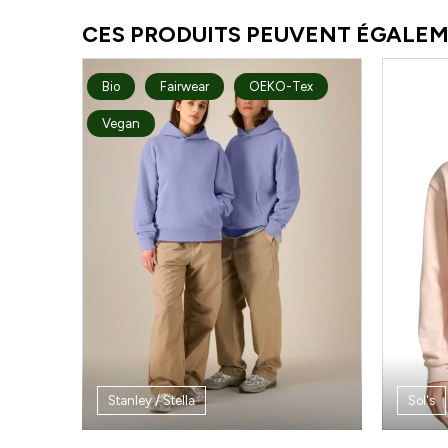
CES PRODUITS PEUVENT ÉGALEM
Bio
Fairwear
OEKO-Tex
Vegan
Stanley / Stella
Sol's