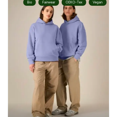
Bio
Fairwear
OEKO-Tex
Vegan