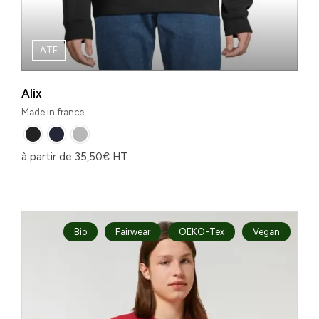
ATF
Alix
Made in france
à partir de
35,50
€
HT
Bio
Fairwear
OEKO-Tex
Vegan