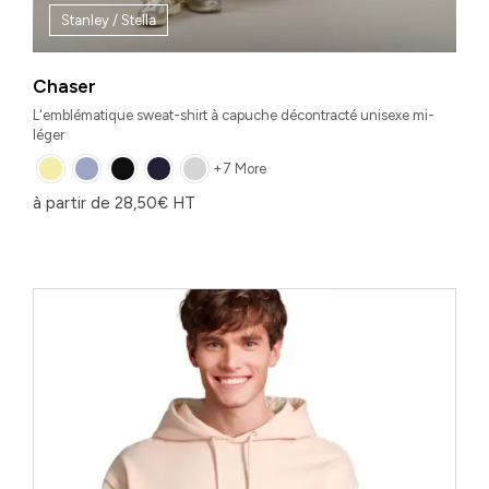
Stanley / Stella
Chaser
L'emblématique sweat-shirt à capuche décontracté unisexe mi-
léger
+7 More
à partir de
28,50
€
HT