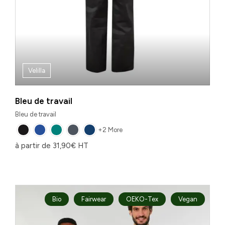
Velilla
Bleu de travail
Bleu de travail
+2 More
à partir de
31,90
€
HT
Bio
Fairwear
OEKO-Tex
Vegan