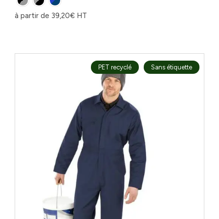
à partir de
39,20
€
HT
PET recyclé
Sans étiquette