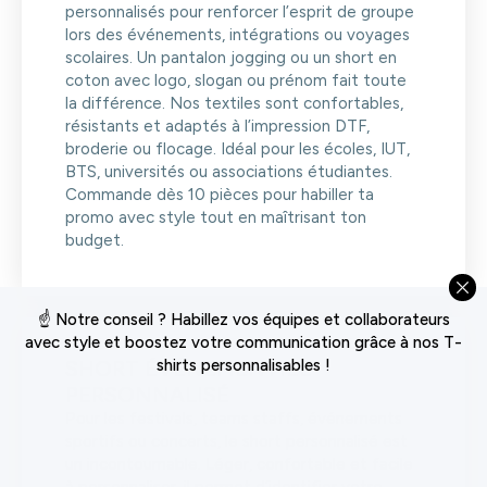
personnalisés pour renforcer l’esprit de groupe
lors des événements, intégrations ou voyages
scolaires. Un pantalon jogging ou un short en
coton avec logo, slogan ou prénom fait toute
la différence. Nos textiles sont confortables,
résistants et adaptés à l’impression DTF,
broderie ou flocage. Idéal pour les écoles, IUT,
BTS, universités ou associations étudiantes.
Commande dès 10 pièces pour habiller ta
promo avec style tout en maîtrisant ton
budget.
☝️ Notre conseil ? Habillez vos équipes et collaborateurs
avec style et boostez votre communication grâce à nos T-
SHORT ÉVÉNEMENTIEL
shirts personnalisables !
PERSONNALISÉ
Pour les festivals, teams staffs, événements
sportifs ou concerts, le short personnalisé est
un incontournable. Léger, confortable et facile
à personnaliser, il permet d’identifier votre