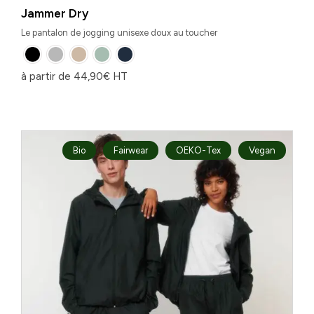
Jammer Dry
Le pantalon de jogging unisexe doux au toucher
à partir de
44,90
€
HT
Bio
Fairwear
OEKO-Tex
Vegan