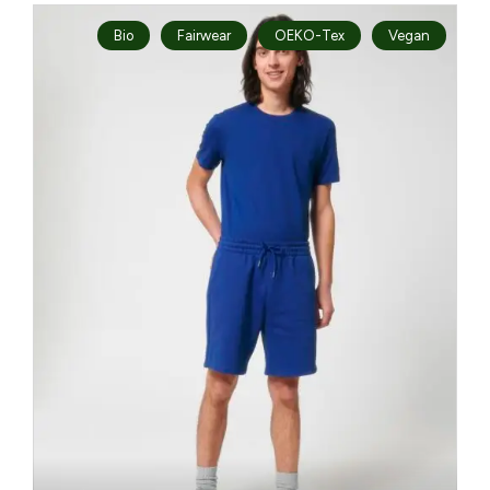
Bio
Fairwear
OEKO-Tex
Vegan