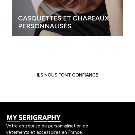
ASQUETTES ET CHAPEAUX
ERSONNALISÉS
GOBELE
ILS NOUS FONT CONFIANCE
Votre entreprise de personnalisation de
vêtements et accessoires en France.