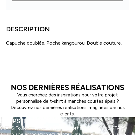
Sweat
à
capuche
DESCRIPTION
Capuche doublée. Poche kangourou. Double couture.
NOS DERNIÈRES RÉALISATIONS
Vous cherchez des inspirations pour votre projet
personnalisé de t-shirt à manches courtes épais ?
Découvrez nos dernières réalisations imaginées par nos
clients.
STAPS TOULON
STAPS Toulon : l'association des sportifs ! Découvrez STAPS
Toulon, une association étudiante dynamique qui anime la vie