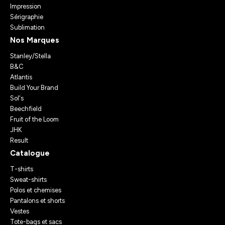
Impression
Sérigraphie
Sublimation
Nos Marques
Stanley/Stella
B&C
Atlantis
Build Your Brand
Sol's
Beechfield
Fruit of the Loom
JHK
Result
Catalogue
T-shirts
Sweat-shirts
Polos et chemises
Pantalons et shorts
Vestes
Tote-bags et sacs