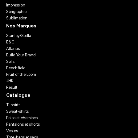
Impression
Sérigraphie
Sublimation
Nos Marques
Stanley/Stella
B&C
Atlantis
Build Your Brand
Sol's
Beechfield
Fruit of the Loom
JHK
Result
Catalogue
T-shirts
Sweat-shirts
Polos et chemises
Pantalons et shorts
Vestes
Tote-bags et sacs