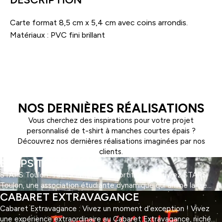
Carte format 8,5 cm x 5,4 cm avec coins arrondis.
Matériaux : PVC fini brillant
NOS DERNIÈRES RÉALISATIONS
Vous cherchez des inspirations pour votre projet
personnalisé de t-shirt à manches courtes épais ?
Découvrez nos dernières réalisations imaginées par nos
clients.
STAPS TOULON
STAPS Toulon : l'association des sportifs ! Découvrez STAPS
Toulon, une association étudiante dynamique qui anime la vie
CABARET EXTRAVAGANCE
universitaire des sportifs à Toulon ! Engagée dans la promotion
de l'activité physique et du bien-être, elle offre une multitude
Cabaret Extravagance : Vivez un moment d’exception ! Vivez
d'activités sportives et d'événements pour tous les goûts et
une expérience extraordinaire au Cabaret Extravagance, niché