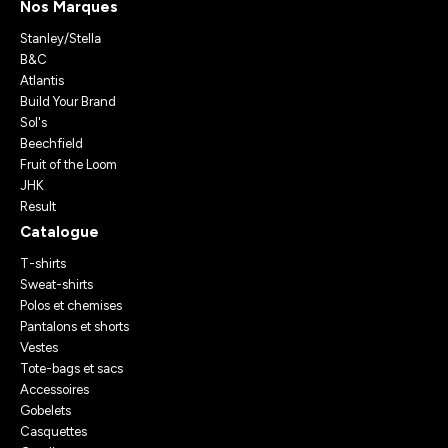
Nos Marques
Stanley/Stella
B&C
Atlantis
Build Your Brand
Sol's
Beechfield
Fruit of the Loom
JHK
Result
Catalogue
T-shirts
Sweat-shirts
Polos et chemises
Pantalons et shorts
Vestes
Tote-bags et sacs
Accessoires
Gobelets
Casquettes