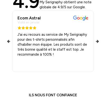
4.9
My Serigraphy obtient une note
globale de 4.9/5 sur Google.
Ecom Astral
T
Visité en janvier
Vis
ité
J'ai eu recours au service de My Serigraphy
J’
pour des t-shirts personnalisés afin
me 
 et
d'habiller mon équipe. Les produits sont de
Qu
ils
très bonne qualité et le staff est top. Je
recommande à 100% !
ILS NOUS FONT CONFIANCE