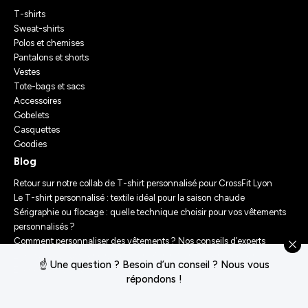
T-shirts
Sweat-shirts
Polos et chemises
Pantalons et shorts
Vestes
Tote-bags et sacs
Accessoires
Gobelets
Casquettes
Goodies
Blog
Retour sur notre collab de T-shirt personnalisé pour CrossFit Lyon
Le T-shirt personnalisé : textile idéal pour la saison chaude
Sérigraphie ou flocage : quelle technique choisir pour vos vêtements
personnalisés ?
Comment personnaliser des vêtements ? Nos conseils d’experts
Le Festival Chasseur d’Orage : Un Merch Sur-Mesure pour un
☝️ Une question ? Besoin d’un conseil ? Nous vous
Événement Unique
répondons !
Conditions générales de vente
Déclaration de confidentialité