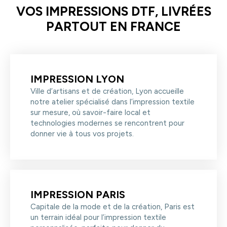
polyvalentes du marché textile.
- Uniformes et vêtements professionnels
VOS IMPRESSIONS DTF, LIVRÉES
- Éviter le sèche-linge
- Tote-bags et accessoires textiles
- Ne pas repasser directement sur le visuel
PARTOUT EN FRANCE
Cette polyvalence permet d’adapter facilement la
Avec un entretien adapté, l’impression conserve
technique à la majorité des projets textiles.
durablement son éclat ainsi que sa qualité d’origine.
IMPRESSION LYON
Ville d’artisans et de création, Lyon accueille
notre atelier spécialisé dans l’impression textile
sur mesure, où savoir-faire local et
technologies modernes se rencontrent pour
donner vie à tous vos projets.
IMPRESSION PARIS
Capitale de la mode et de la création, Paris est
un terrain idéal pour l’impression textile