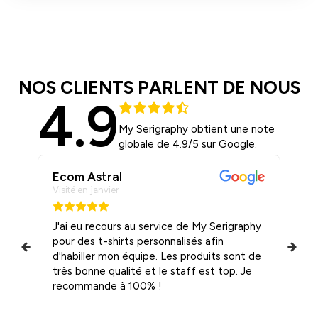
NOS CLIENTS PARLENT DE NOUS
4.9
My Serigraphy obtient une note
globale de 4.9/5 sur Google.
Ecom Astral
T
Visité en janvier
Vis
ité
J'ai eu recours au service de My Serigraphy
J’
pour des t-shirts personnalisés afin
me 
 et
d'habiller mon équipe. Les produits sont de
Qu
ils
très bonne qualité et le staff est top. Je
recommande à 100% !