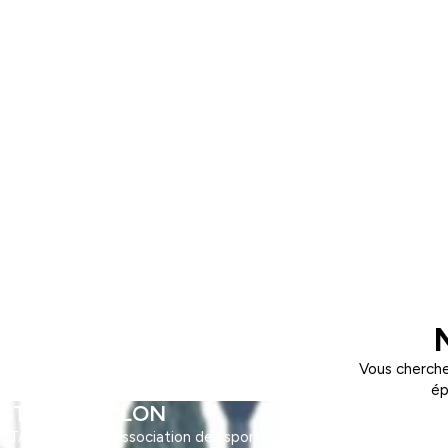
Vous cherche
ép
STAPS TOULON
STAPS Toulon : l'association des sportifs ! Découvrez STAPS Toul