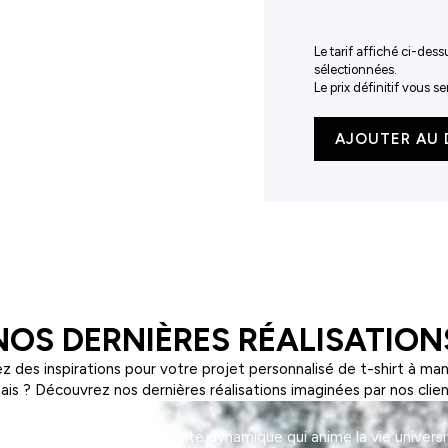
Le tarif affiché ci-dess
sélectionnées.
Le prix définitif vous 
quantité
AJOUTER AU 
de
Trainer
2.1
NOS DERNIÈRES RÉALISATION
z des inspirations pour votre projet personnalisé de t-shirt à ma
ais ? Découvrez nos dernières réalisations imaginées par nos clien
on, une association étudiante dynamique qui anime la vie universi