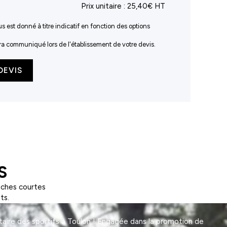
Prix unitaire :
25,40€ HT
us est donné à titre indicatif en fonction des options
sera communiqué lors de l'établissement de votre devis.
DEVIS
S
nches courtes
ts.
taire des sportifs à Toulon ! Engagée dans la promotion de