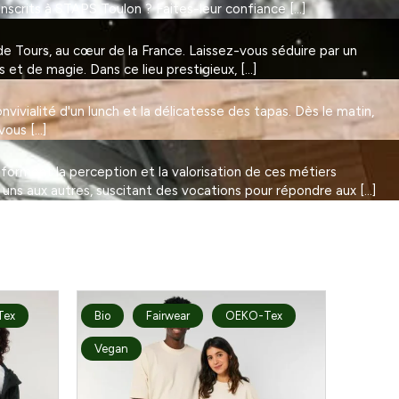
Inscrits à STAPS Toulon ? Faites-leur confiance […]
 Tours, au cœur de la France. Laissez-vous séduire par un
et de magie. Dans ce lieu prestigieux, […]
vivialité d'un lunch et la délicatesse des tapas. Dès le matin,
vous […]
nsforment la perception et la valorisation de ces métiers
 uns aux autres, suscitant des vocations pour répondre aux […]
Tex
Bio
Fairwear
OEKO-Tex
Vegan