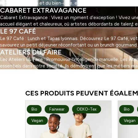
l'activité physique et du bien-être, elle offre une multitude d'ac
CABARET EXTRAVAGANCE
Cabaret Extravagance : Vivez un moment d’exception ! Vivez une 
accueil élégant et chaleureux, où artistes débordants de talent 
LE 97 CAFÉ
Le 97 Café : Lunch et Tapas lyonnais. Découvrez Le 97 Café, votre 
savourez un petit déjeuner réconfortant ou un brunch gourmand. Au
ATELIERS DU FAIRE
Les Ateliers du Faire : Promouvoir l'intelligence manuelle. Les At
essentiels dans notre société. Ils démontrent que les métiers ma
1
2
3
…
5
Suivant »
CES PRODUITS PEUVENT ÉGALEM
Bio
Fairwear
OEKO-Tex
Bio
Vegan
Vegan