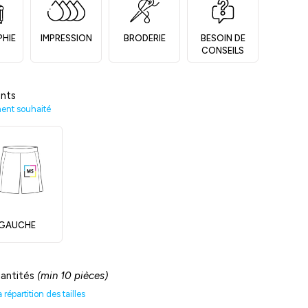
PHIE
IMPRESSION
BRODERIE
BESOIN DE
CONSEILS
nts
ment souhaité
GAUCHE
uantités
(min 10 pièces)
répartition des tailles