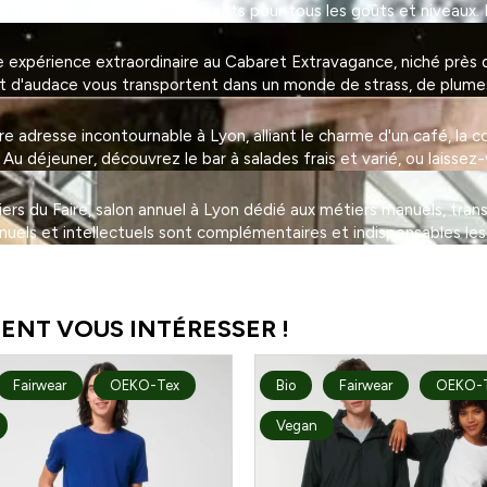
tivités sportives et d'événements pour tous les goûts et niveaux. 
expérience extraordinaire au Cabaret Extravagance, niché près de
et d'audace vous transportent dans un monde de strass, de plumes 
adresse incontournable à Lyon, alliant le charme d'un café, la con
 déjeuner, découvrez le bar à salades frais et varié, ou laissez-
eliers du Faire, salon annuel à Lyon dédié aux métiers manuels, tra
nuels et intellectuels sont complémentaires et indispensables les
ENT VOUS INTÉRESSER !
Fairwear
OEKO-Tex
Bio
Fairwear
OEKO-
Vegan