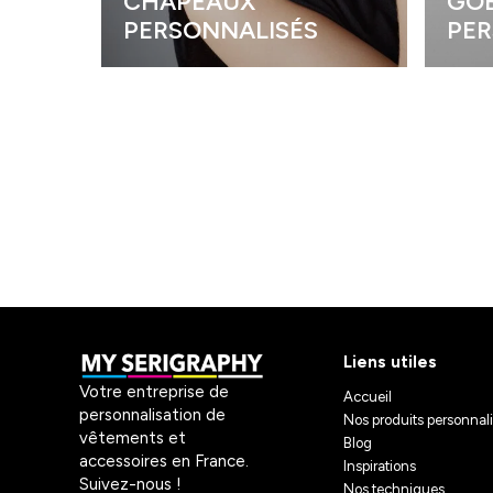
CHAPEAUX
GOB
PERSONNALISÉS
PER
Liens utiles
Votre entreprise de
Accueil
personnalisation de
Nos produits personnal
vêtements et
Blog
accessoires en France.
Inspirations
Suivez-nous !
Nos techniques