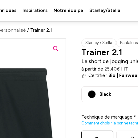
hniques
Inspirations
Notre équipe
Stanley/Stella
personnalisé
/ Trainer 2.1
Stanley / Stella
Pantalons 
Trainer 2.1
Le short de jogging un
à partir de
HT
25,40
€
Certifié :
Bio
|
Fairwea
Black
Technique de marquage
*
Comment choisir la bonne tech