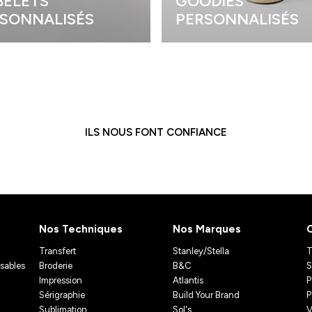
ELETS
GOODIES
SONNALISÉS
PERSONNALISÉS
ILS NOUS FONT CONFIANCE
Nos Techniques
Nos Marques
Transfert
Stanley/Stella
T
isables
Broderie
B&C
S
Impression
Atlantis
P
Sérigraphie
Build Your Brand
P
Sublimation
Sol's
V