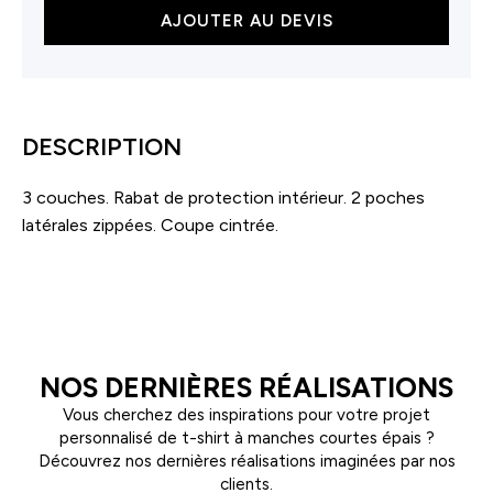
quantité
AJOUTER AU DEVIS
de
Veste
Softshell
essentiel
femme
DESCRIPTION
3 couches. Rabat de protection intérieur. 2 poches
latérales zippées. Coupe cintrée.
NOS DERNIÈRES RÉALISATIONS
Vous cherchez des inspirations pour votre projet
personnalisé de t-shirt à manches courtes épais ?
Découvrez nos dernières réalisations imaginées par nos
clients.