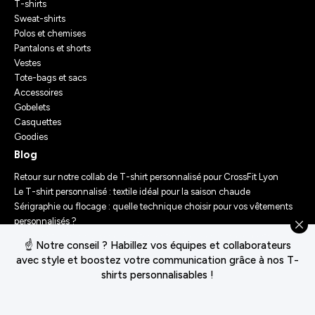
T-shirts
Sweat-shirts
Polos et chemises
Pantalons et shorts
Vestes
Tote-bags et sacs
Accessoires
Gobelets
Casquettes
Goodies
Blog
Retour sur notre collab de T-shirt personnalisé pour CrossFit Lyon
Le T-shirt personnalisé : textile idéal pour la saison chaude
Sérigraphie ou flocage : quelle technique choisir pour vos vêtements
personnalisés ?
Comment personnaliser des vêtements ? Nos conseils d’experts
☝️ Notre conseil ? Habillez vos équipes et collaborateurs
Le Festival Chasseur d’Orage : Un Merch Sur-Mesure pour un
avec style et boostez votre communication grâce à nos T-
Événement Unique
shirts personnalisables !
Conditions générales de vente
Déclaration de confidentialité