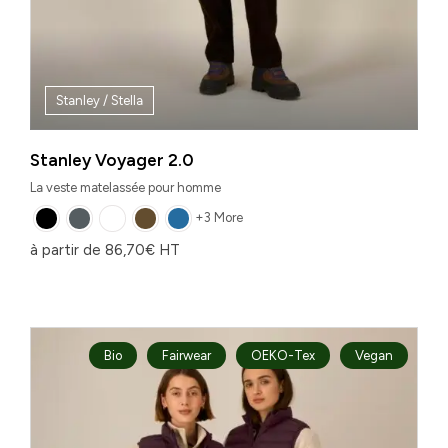
Stanley / Stella
Stanley Voyager 2.0
La veste matelassée pour homme
+3 More
à partir de
86,70
€
HT
Bio
Fairwear
OEKO-Tex
Vegan