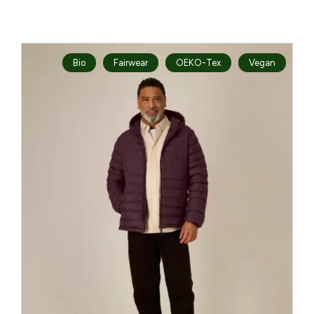
Bio
Fairwear
OEKO-Tex
Vegan