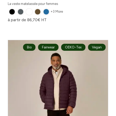
La veste matelassée pour femmes
+3 More
à partir de
86,70
€
HT
Bio
Fairwear
OEKO-Tex
Vegan