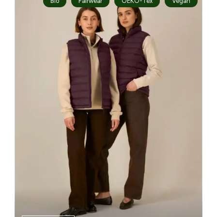
Bio
Fairwear
OEKO-Tex
Vegan