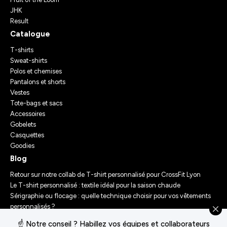
JHK
Result
Catalogue
T-shirts
Sweat-shirts
Polos et chemises
Pantalons et shorts
Vestes
Tote-bags et sacs
Accessoires
Gobelets
Casquettes
Goodies
Blog
Retour sur notre collab de T-shirt personnalisé pour CrossFit Lyon
Le T-shirt personnalisé : textile idéal pour la saison chaude
Sérigraphie ou flocage : quelle technique choisir pour vos vêtements
personnalisés ?
Comment personnaliser des vêtements ? Nos conseils d’experts
☝️ Notre conseil ? Habillez vos équipes et collaborateurs