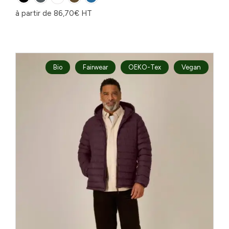
à partir de
86,70
€
HT
Bio
Fairwear
OEKO-Tex
Vegan