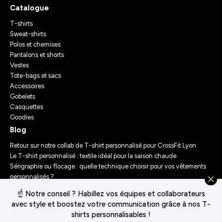
Catalogue
T-shirts
Sweat-shirts
Polos et chemises
Pantalons et shorts
Vestes
Tote-bags et sacs
Accessoires
Gobelets
Casquettes
Goodies
Blog
Retour sur notre collab de T-shirt personnalisé pour CrossFit Lyon
Le T-shirt personnalisé : textile idéal pour la saison chaude
Sérigraphie ou flocage : quelle technique choisir pour vos vêtements
personnalisés ?
Comment personnaliser des vêtements ? Nos conseils d’experts
☝️ Notre conseil ? Habillez vos équipes et collaborateurs
Le Festival Chasseur d’Orage : Un Merch Sur-Mesure pour un
avec style et boostez votre communication grâce à nos T-
Événement Unique
shirts personnalisables !