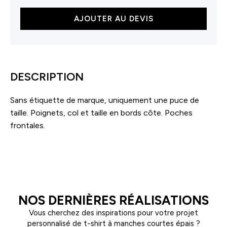
quantité
AJOUTER AU DEVIS
de
Veste
bomber
femme
DESCRIPTION
Sans étiquette de marque, uniquement une puce de
taille. Poignets, col et taille en bords côte. Poches
frontales.
NOS DERNIÈRES RÉALISATIONS
Vous cherchez des inspirations pour votre projet
personnalisé de t-shirt à manches courtes épais ?