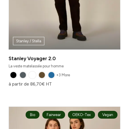
Stanley / Stella
Stanley Voyager 2.0
La veste matelassée pour homme
+3 More
à partir de
86,70
€
HT
Bio
Fairwear
OEKO-Tex
Vegan