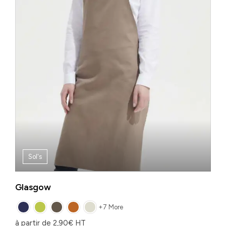
Sol's
Glasgow
+7 More
à partir de
2,90
€
HT