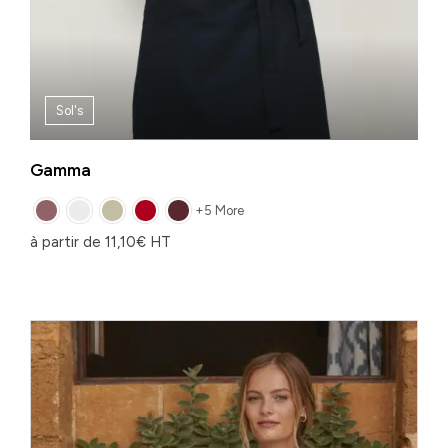
Sol's
Gamma
+5 More
à partir de
11,10
€
HT