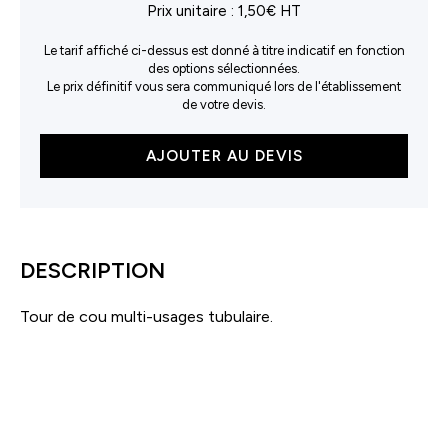
Prix unitaire :
1,50€ HT
Le tarif affiché ci-dessus est donné à titre indicatif en fonction
des options sélectionnées.
Le prix définitif vous sera communiqué lors de l'établissement
de votre devis.
quantité
AJOUTER AU DEVIS
de
Tour
de
cou
Freedom
DESCRIPTION
Tour de cou multi-usages tubulaire.