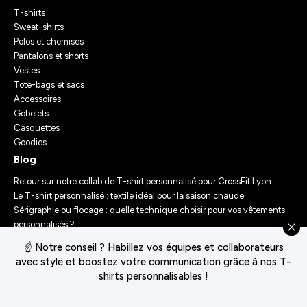
T-shirts
Sweat-shirts
Polos et chemises
Pantalons et shorts
Vestes
Tote-bags et sacs
Accessoires
Gobelets
Casquettes
Goodies
Blog
Retour sur notre collab de T-shirt personnalisé pour CrossFit Lyon
Le T-shirt personnalisé : textile idéal pour la saison chaude
Sérigraphie ou flocage : quelle technique choisir pour vos vêtements
personnalisés ?
Comment personnaliser des vêtements ? Nos conseils d’experts
☝️ Notre conseil ? Habillez vos équipes et collaborateurs
Le Festival Chasseur d’Orage : Un Merch Sur-Mesure pour un
avec style et boostez votre communication grâce à nos T-
Événement Unique
shirts personnalisables !
Conditions générales de vente
Déclaration de confidentialité