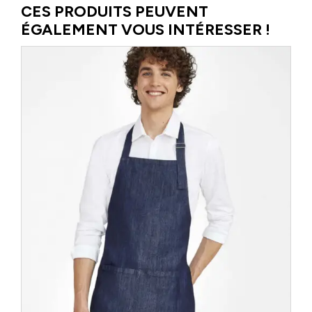
les uns aux autres, suscitant des vocations pour répondre aux […]
CES PRODUITS PEUVENT
ÉGALEMENT VOUS INTÉRESSER !