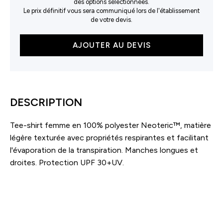
des options sélectionnées.
Le prix définitif vous sera communiqué lors de l'établissement
de votre devis.
quantité
AJOUTER AU DEVIS
de
Tee-
shirt
femme
respirant
DESCRIPTION
manches
longues
Tee-shirt femme en 100% polyester Neoteric™, matière
Neoteric™
légère texturée avec propriétés respirantes et facilitant
l'évaporation de la transpiration. Manches longues et
droites. Protection UPF 30+UV.