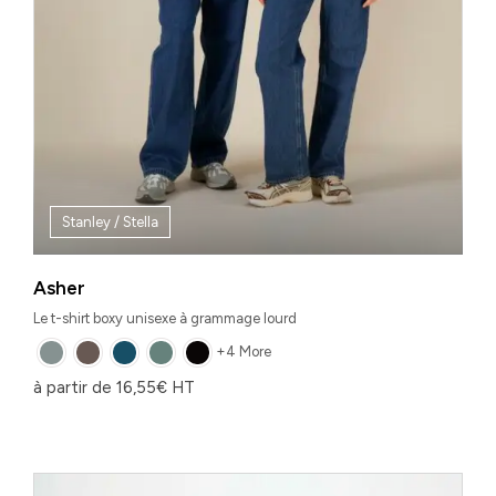
Stanley / Stella
Asher
Le t-shirt boxy unisexe à grammage lourd
+4 More
à partir de
16,55
€
HT