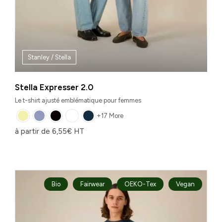
Stanley / Stella
Stella Expresser 2.0
Le t-shirt ajusté emblématique pour femmes
+17 More
à partir de
6,55
€
HT
Bio
Fairwear
OEKO-Tex
Vegan