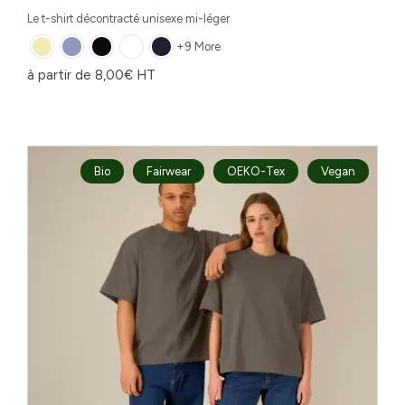
Le t-shirt décontracté unisexe mi-léger
+9 More
à partir de
8,00
€
HT
Bio
Fairwear
OEKO-Tex
Vegan