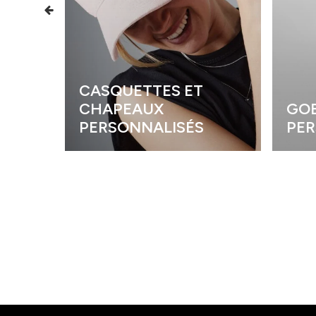
CASQUETTES ET
CHAPEAUX
GOB
PERSONNALISÉS
PER