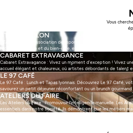
Vous cherche
ép
STAPS TOULON
STAPS Toulon : l'association des sportifs ! Découvrez STAPS Toul
l'activité physique et du bien-être, elle offre une multitude d'ac
CABARET EXTRAVAGANCE
Cabaret Extravagance : Vivez un moment d’exception ! Vivez une 
accueil élégant et chaleureux, où artistes débordants de talent 
LE 97 CAFÉ
Le 97 Café : Lunch et Tapas lyonnais. Découvrez Le 97 Café, votre 
savourez un petit déjeuner réconfortant ou un brunch gourmand. Au
ATELIERS DU FAIRE
Les Ateliers du Faire : Promouvoir l'intelligence manuelle. Les At
essentiels dans notre société. Ils démontrent que les métiers ma
1
2
3
…
5
Suivant »