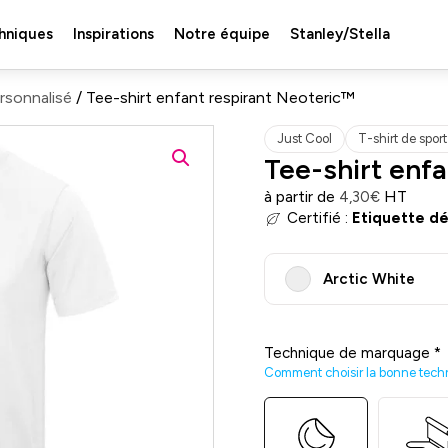
hniques
Inspirations
Notre équipe
Stanley/Stella
ersonnalisé
/ Tee-shirt enfant respirant Neoteric™
Just Cool
T-shirt de spor
Tee-shirt enf
à partir de
HT
4,30
€
Certifié :
Etiquette d
Arctic White
Technique de marquage
*
Comment choisir la bonne tech