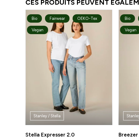
CES PRODUITS PEUVENT ÉGALEM
Bio
Fairwear
OEKO-Tex
Bio
Vegan
Vegan
Stanley / Stella
Stanley
Stella Expresser 2.0
Breezer