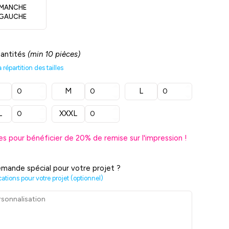
MANCHE
GAUCHE
uantités
(min 10 pièces)
répartition des tailles
M
L
L
XXXL
es pour bénéficier de
20
% de remise sur l'impression !
mande spécial pour votre projet ?
cations pour votre projet (optionnel)