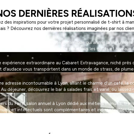
NOS DERNIÈRES RÉALISATION
z des inspirations pour votre projet personnalisé de t-shirt à ma
ais ? Découvrez nos dernières réalisations imaginées par nos clien
on, une association étudiante dynamique qui anime la vie universi
tivités sportives et d'événements pour tous les goûts et niveaux. 
expérience extraordinaire au Cabaret Extravagance, niché près de
et d'audace vous transportent dans un monde de strass, de plumes 
adresse incontournable à Lyon, alliant le charme d'un café, la con
 déjeuner, découvrez le bar à salades frais et varié, ou laissez-
eliers du Faire, salon annuel à Lyon dédié aux métiers manuels, tra
nuels et intellectuels sont complémentaires et indispensables les