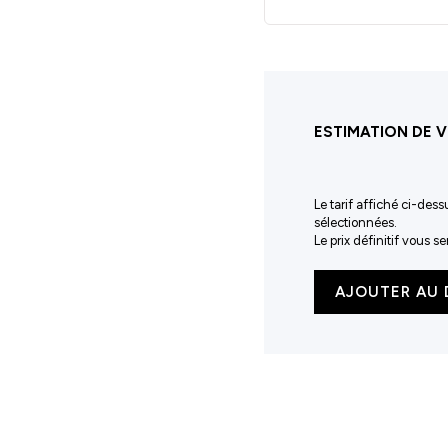
ESTIMATION DE V
Le tarif affiché ci-dess
sélectionnées.
Le prix définitif vous 
quantité
AJOUTER AU 
de
Tee-
shirt
enfant
respirant
Neoteric™