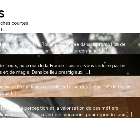
S
nches courtes
ts.
taire des sportifs à Toulon ! Engagée dans la promotion de
Inscrits à STAPS Toulon ? Faites-leur confiance […]
 Tours, au cœur de la France. Laissez-vous séduire par un
et de magie. Dans ce lieu prestigieux, […]
vivialité d'un lunch et la délicatesse des tapas. Dès le matin,
vous […]
nsforment la perception et la valorisation de ces métiers
 uns aux autres, suscitant des vocations pour répondre aux […]