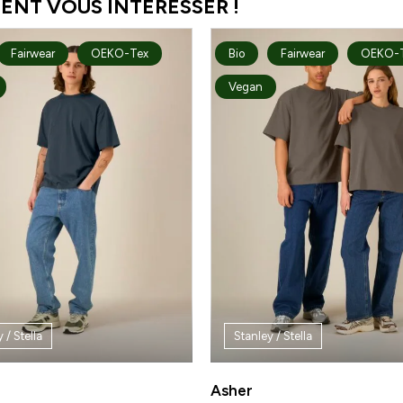
ENT VOUS INTÉRESSER !
Fairwear
OEKO-Tex
Bio
Fairwear
OEKO-
Vegan
 / Stella
Stanley / Stella
Asher