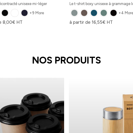
décontracté unisexe mi-léger
Le t-shirt boxy unisexe à grammage 
+9 More
+4 Mor
de
8,00
€
HT
à partir de
16,55
€
HT
NOS PRODUITS