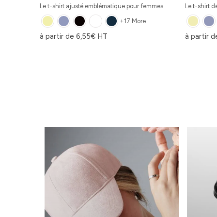
Le t-shirt ajusté emblématique pour femmes
Le t-shirt 
+17 More
à partir de
6,55
€
HT
à partir 