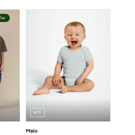
Tex
ATF
Malo