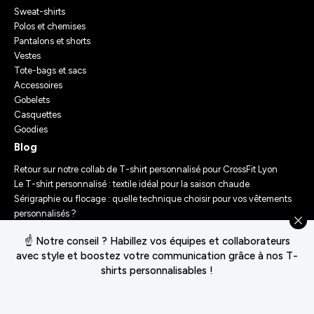
Sweat-shirts
Polos et chemises
Pantalons et shorts
Vestes
Tote-bags et sacs
Accessoires
Gobelets
Casquettes
Goodies
Blog
Retour sur notre collab de T-shirt personnalisé pour CrossFit Lyon
Le T-shirt personnalisé : textile idéal pour la saison chaude
Sérigraphie ou flocage : quelle technique choisir pour vos vêtements
personnalisés ?
Comment personnaliser des vêtements ? Nos conseils d’experts
☝️ Notre conseil ? Habillez vos équipes et collaborateurs
Le Festival Chasseur d’Orage : Un Merch Sur-Mesure pour un
avec style et boostez votre communication grâce à nos T-
Événement Unique
shirts personnalisables !
Conditions générales de vente
Déclaration de confidentialité
Politique de cookies
Gérer le consentement des cookies