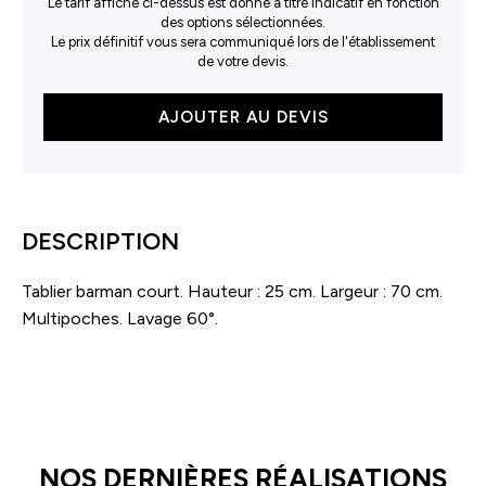
Le tarif affiché ci-dessus est donné à titre indicatif en fonction
des options sélectionnées.
Le prix définitif vous sera communiqué lors de l'établissement
de votre devis.
quantité
AJOUTER AU DEVIS
de
Tablier
de
Barman
court
DESCRIPTION
en
coton
Tablier barman court. Hauteur : 25 cm. Largeur : 70 cm.
Multipoches. Lavage 60°.
NOS DERNIÈRES RÉALISATIONS