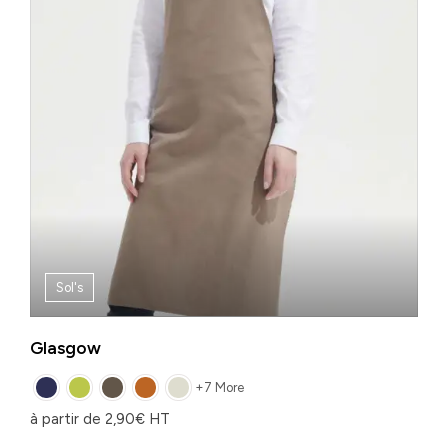
Sol's
Glasgow
+7 More
à partir de
2,90
€
HT