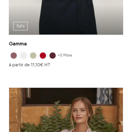
Sol's
Gamma
+5 More
à partir de
11,10
€
HT