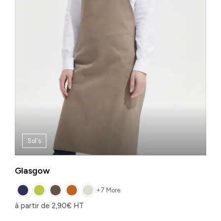
Sol's
Glasgow
+7 More
à partir de
2,90
€
HT