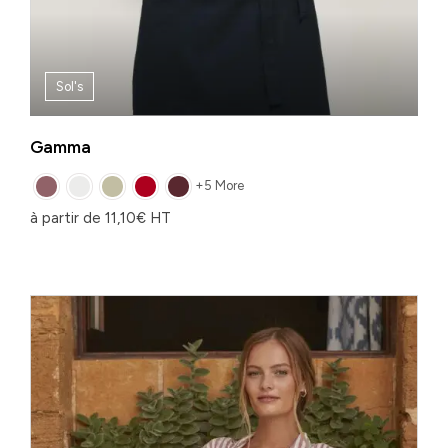
Sol's
Gamma
+5 More
à partir de
11,10
€
HT