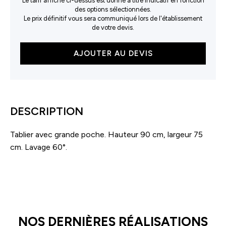
Le tarif affiché ci-dessus est donné à titre indicatif en fonction
des options sélectionnées.
Le prix définitif vous sera communiqué lors de l'établissement
de votre devis.
quantité
AJOUTER AU DEVIS
de
Tablier
à
bavette
avec
DESCRIPTION
poche
Tablier avec grande poche. Hauteur 90 cm, largeur 75
cm. Lavage 60°.
NOS DERNIÈRES RÉALISATIONS