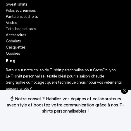
Sweat-shirts
Polos et chemises
Pantalons et shorts
Vestes
Tote-bags et sacs
Accessoires
Gobelets
Casquettes
Goodies
Blog
Retour sur notre collab de T-shirt personnalisé pour CrossFit Lyon
Le T-shirt personnalisé : textile idéal pour la saison chaude
Sérigraphie ou flocage : quelle technique choisir pour vos vêtements
personnalisés ?
Comment personnaliser des vêtements ? Nos conseils d’experts
☝️ Notre conseil ? Habillez vos équipes et collaborateurs
Le Festival Chasseur d’Orage : Un Merch Sur-Mesure pour un
avec style et boostez votre communication grâce à nos T-
Événement Unique
shirts personnalisables !
Conditions générales de vente
Déclaration de confidentialité
Politique de cookies
Gérer le consentement des cookies