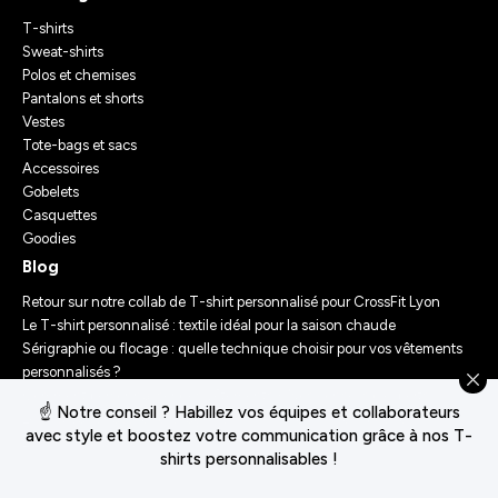
T-shirts
Sweat-shirts
Polos et chemises
Pantalons et shorts
Vestes
Tote-bags et sacs
Accessoires
Gobelets
Casquettes
Goodies
Blog
Retour sur notre collab de T-shirt personnalisé pour CrossFit Lyon
Le T-shirt personnalisé : textile idéal pour la saison chaude
Sérigraphie ou flocage : quelle technique choisir pour vos vêtements
personnalisés ?
Comment personnaliser des vêtements ? Nos conseils d’experts
☝️ Notre conseil ? Habillez vos équipes et collaborateurs
Le Festival Chasseur d’Orage : Un Merch Sur-Mesure pour un
avec style et boostez votre communication grâce à nos T-
Événement Unique
shirts personnalisables !