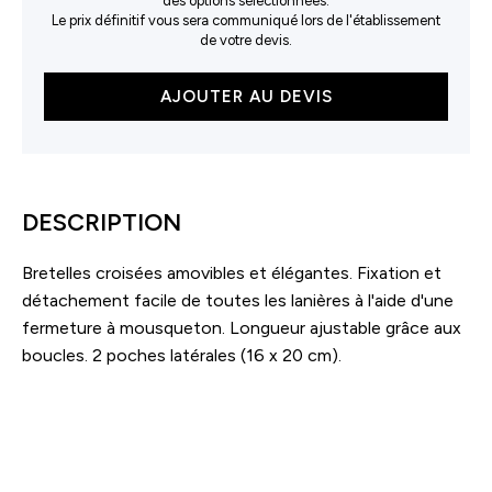
des options sélectionnées.
Le prix définitif vous sera communiqué lors de l'établissement
de votre devis.
quantité
AJOUTER AU DEVIS
de
Tablier
à
bavette
Denim
DESCRIPTION
X-
Style
Bretelles croisées amovibles et élégantes. Fixation et
détachement facile de toutes les lanières à l'aide d'une
fermeture à mousqueton. Longueur ajustable grâce aux
boucles. 2 poches latérales (16 x 20 cm).