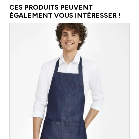
les uns aux autres, suscitant des vocations pour répondre aux […]
CES PRODUITS PEUVENT
ÉGALEMENT VOUS INTÉRESSER !