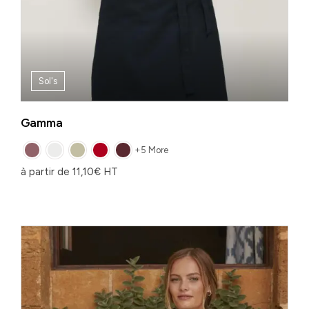
Sol's
Gamma
+5 More
à partir de
11,10
€
HT