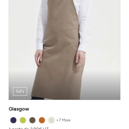
Sol's
Glasgow
+7 More