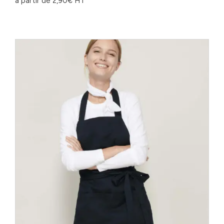
à partir de
2,90
€
HT