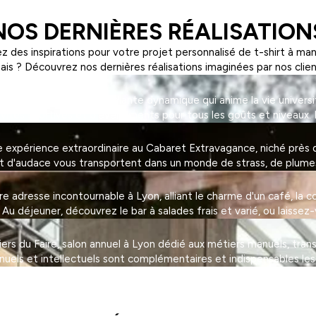
NOS DERNIÈRES RÉALISATION
z des inspirations pour votre projet personnalisé de t-shirt à ma
ais ? Découvrez nos dernières réalisations imaginées par nos clien
on, une association étudiante dynamique qui anime la vie universi
tivités sportives et d'événements pour tous les goûts et niveaux. 
expérience extraordinaire au Cabaret Extravagance, niché près de
et d'audace vous transportent dans un monde de strass, de plumes 
adresse incontournable à Lyon, alliant le charme d'un café, la con
 déjeuner, découvrez le bar à salades frais et varié, ou laissez-
eliers du Faire, salon annuel à Lyon dédié aux métiers manuels, tra
nuels et intellectuels sont complémentaires et indispensables les