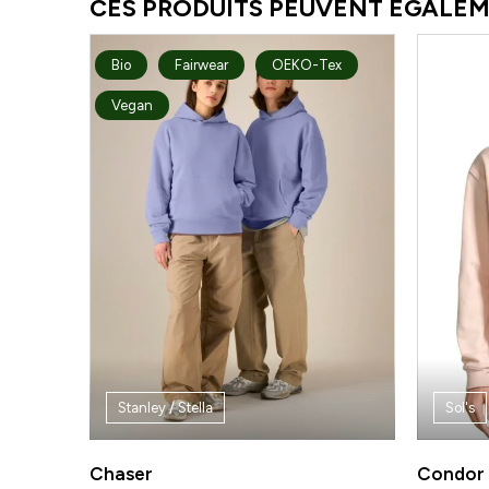
CES PRODUITS PEUVENT ÉGALEM
Bio
Fairwear
OEKO-Tex
Vegan
Stanley / Stella
Sol's
Chaser
Condor