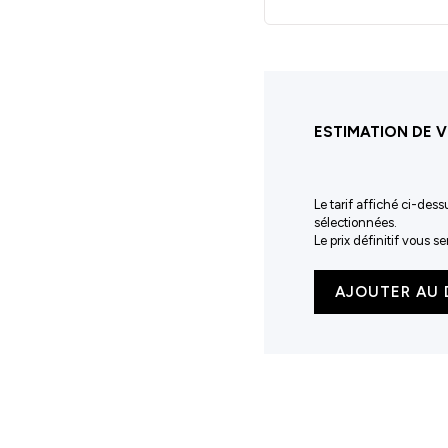
ESTIMATION DE V
Le tarif affiché ci-dess
sélectionnées.
Le prix définitif vous 
quantité
AJOUTER AU 
de
Sweat
enfant
AWDis