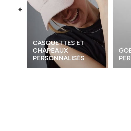
CASQUETTES ET
CHAPEAUX
GOB
PERSONNALISÉS
PER