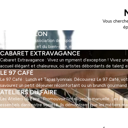
Vous cherche
ép
STAPS TOULON
STAPS Toulon : l'association des sportifs ! Découvrez STAPS Toul
l'activité physique et du bien-être, elle offre une multitude d'ac
CABARET EXTRAVAGANCE
Cabaret Extravagance : Vivez un moment d’exception ! Vivez une 
accueil élégant et chaleureux, où artistes débordants de talent 
LE 97 CAFÉ
Le 97 Café : Lunch et Tapas lyonnais. Découvrez Le 97 Café, votre 
savourez un petit déjeuner réconfortant ou un brunch gourmand. Au
ATELIERS DU FAIRE
Les Ateliers du Faire : Promouvoir l'intelligence manuelle. Les At
essentiels dans notre société. Ils démontrent que les métiers ma
1
2
3
…
5
Suivant »