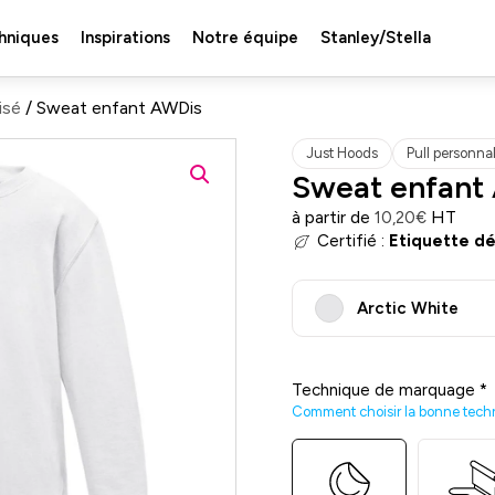
hniques
Inspirations
Notre équipe
Stanley/Stella
isé
/ Sweat enfant AWDis
Just Hoods
Pull personnal
Sweat enfant
à partir de
HT
10,20
€
Certifié :
Etiquette d
Arctic White
Technique de marquage
*
Comment choisir la bonne tech