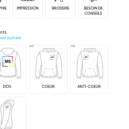
PHIE
IMPRESSION
BRODERIE
BESOIN DE
CONSEILS
nts
ment souhaité
DOS
COEUR
ANTI-COEUR