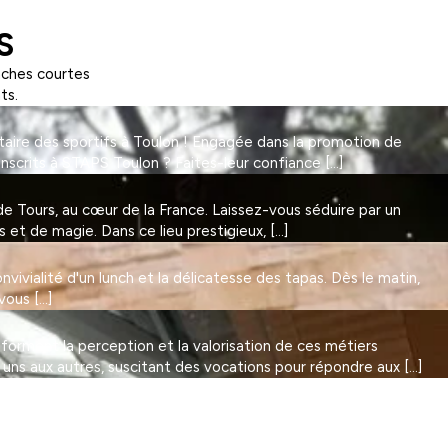
S
nches courtes
ts.
taire des sportifs à Toulon ! Engagée dans la promotion de
Inscrits à STAPS Toulon ? Faites-leur confiance […]
 Tours, au cœur de la France. Laissez-vous séduire par un
et de magie. Dans ce lieu prestigieux, […]
vivialité d'un lunch et la délicatesse des tapas. Dès le matin,
vous […]
nsforment la perception et la valorisation de ces métiers
 uns aux autres, suscitant des vocations pour répondre aux […]