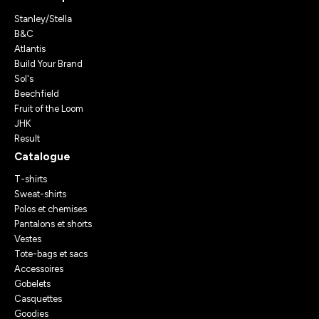
Stanley/Stella
B&C
Atlantis
Build Your Brand
Sol's
Beechfield
Fruit of the Loom
JHK
Result
Catalogue
T-shirts
Sweat-shirts
Polos et chemises
Pantalons et shorts
Vestes
Tote-bags et sacs
Accessoires
Gobelets
Casquettes
Goodies