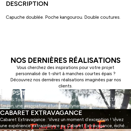
DESCRIPTION
Capuche doublée. Poche kangourou. Double coutures.
NOS DERNIÈRES RÉALISATIONS
Vous cherchez des inspirations pour votre projet
personnalisé de t-shirt à manches courtes épais ?
Découvrez nos dernières réalisations imaginées par nos
clients.
STAPS TOULON
STAPS Toulon : l'association des sportifs ! Découvrez STAPS
Toulon, une association étudiante dynamique qui anime la vie
CABARET EXTRAVAGANCE
universitaire des sportifs à Toulon ! Engagée dans la promotion
de l'activité physique et du bien-être, elle offre une multitude
Cabaret Extravagance : Vivez un moment d’exception ! Vivez
d'activités sportives et d'événements pour tous les goûts et
une expérience extraordinaire au Cabaret Extravagance, niché
niveaux. Inscrits à STAPS Toulon ? Faites-leur confiance […]