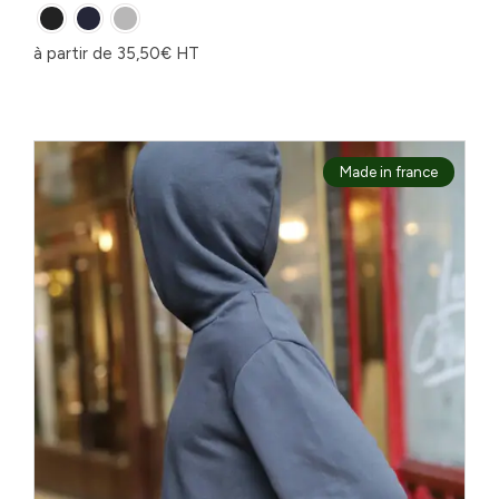
à partir de
35,50
€
HT
Made in france