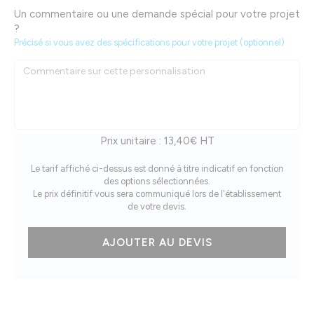
Un commentaire ou une demande spécial pour votre projet
?
Précisé si vous avez des spécifications pour votre projet (optionnel)
Prix unitaire :
13,40€ HT
Le tarif affiché ci-dessus est donné à titre indicatif en fonction
des options sélectionnées.
Le prix définitif vous sera communiqué lors de l'établissement
de votre devis.
quantité
AJOUTER AU DEVIS
de
Sweat
capuche
enfant