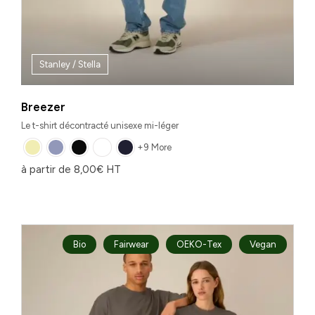
Stanley / Stella
Breezer
Le t-shirt décontracté unisexe mi-léger
+9 More
à partir de
8,00
€
HT
Bio
Fairwear
OEKO-Tex
Vegan