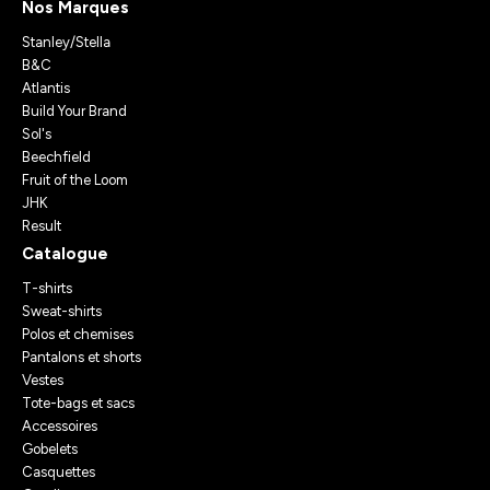
Nos Marques
Stanley/Stella
B&C
Atlantis
Build Your Brand
Sol's
Beechfield
Fruit of the Loom
JHK
Result
Catalogue
T-shirts
Sweat-shirts
Polos et chemises
Pantalons et shorts
Vestes
Tote-bags et sacs
Accessoires
Gobelets
Casquettes