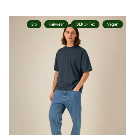
Bio
Fairwear
OEKO-Tex
Vegan