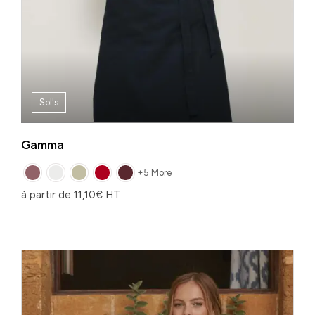
Sol's
Gamma
+5 More
à partir de
11,10
€
HT