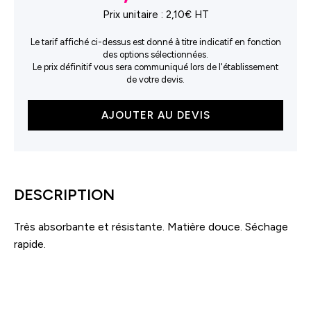
Prix unitaire :
2,10€ HT
Le tarif affiché ci-dessus est donné à titre indicatif en fonction
des options sélectionnées.
Le prix définitif vous sera communiqué lors de l'établissement
de votre devis.
quantité
AJOUTER AU DEVIS
de
Serviette
pour
les
mains
DESCRIPTION
et
la
Très absorbante et résistante. Matière douce. Séchage
vaisselle
rapide.