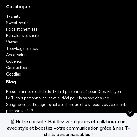
Catalogue
T-shirts
Sweat-shirts
Polos et chemises
Pantalons et shorts
Vestes
Tote-bags et sacs
Accessoires
Gobelets
Casquettes
Goodies
Blog
Retour sur notre collab de T-shirt personnalisé pour CrossFit Lyon
Le T-shirt personnalisé : textile idéal pour la saison chaude
Sérigraphie ou flocage : quelle technique choisir pour vos vêtements
personnalisés ?
Comment personnaliser des vêtements ? Nos conseils d’experts
☝️ Notre conseil ? Habillez vos équipes et collaborateurs
Le Festival Chasseur d’Orage : Un Merch Sur-Mesure pour un
avec style et boostez votre communication grâce à nos T-
Événement Unique
shirts personnalisables !