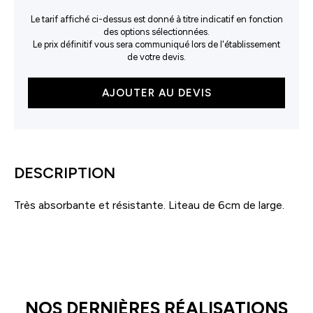
Le tarif affiché ci-dessus est donné à titre indicatif en fonction
des options sélectionnées.
Le prix définitif vous sera communiqué lors de l'établissement
de votre devis.
quantité
AJOUTER AU DEVIS
de
Serviette
pour
invités
DESCRIPTION
Très absorbante et résistante. Liteau de 6cm de large.
NOS DERNIÈRES RÉALISATIONS