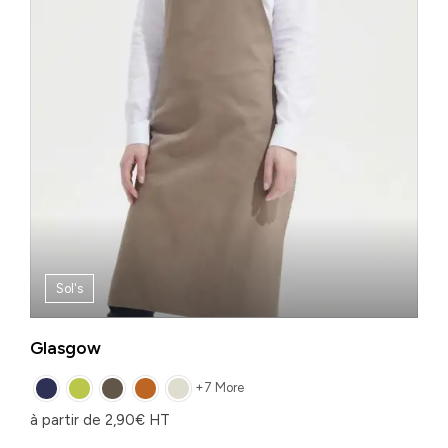
Sol's
Glasgow
+7 More
à partir de
2,90
€
HT