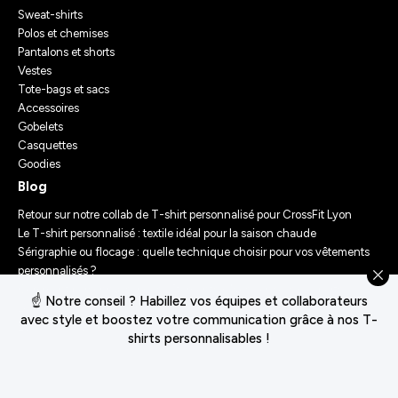
Sweat-shirts
Polos et chemises
Pantalons et shorts
Vestes
Tote-bags et sacs
Accessoires
Gobelets
Casquettes
Goodies
Blog
Retour sur notre collab de T-shirt personnalisé pour CrossFit Lyon
Le T-shirt personnalisé : textile idéal pour la saison chaude
Sérigraphie ou flocage : quelle technique choisir pour vos vêtements
personnalisés ?
Comment personnaliser des vêtements ? Nos conseils d’experts
☝️ Notre conseil ? Habillez vos équipes et collaborateurs
Le Festival Chasseur d’Orage : Un Merch Sur-Mesure pour un
avec style et boostez votre communication grâce à nos T-
Événement Unique
shirts personnalisables !
Conditions générales de vente
Déclaration de confidentialité
Politique de cookies
Gérer le consentement des cookies