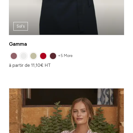
Sol's
Gamma
+5 More
à partir de
11,10
€
HT