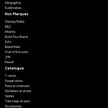
Sérigraphie
Sublimation
Nos Marques
Stanley/Stella
B&C
Atlantis
Build Your Brand
Sol's
Beechfield
Fruit of the Loom
JHK
Result
Catalogue
T-shirts
Sweat-shirts
Polos et chemises
Pantalons et shorts
Vestes
Tote-bags et sacs
Accessoires