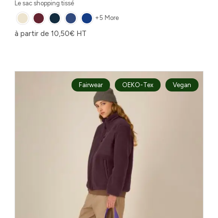
Le sac shopping tissé
+5 More
à partir de
10,50
€
HT
Fairwear
OEKO-Tex
Vegan