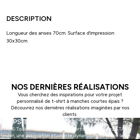
shopping
en
coton
DESCRIPTION
bio
Longueur des anses 70cm. Surface d'impression
30x30cm.
NOS DERNIÈRES RÉALISATIONS
Vous cherchez des inspirations pour votre projet
personnalisé de t-shirt à manches courtes épais ?
Découvrez nos dernières réalisations imaginées par nos
clients.
STAPS TOULON
STAPS Toulon : l'association des sportifs ! Découvrez STAPS
Toulon, une association étudiante dynamique qui anime la vie