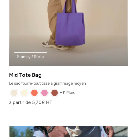
Stanley / Stella
Mid Tote Bag
Le sac fourre-tout tissé à grammage moyen
+11 More
à partir de
5,70
€
HT