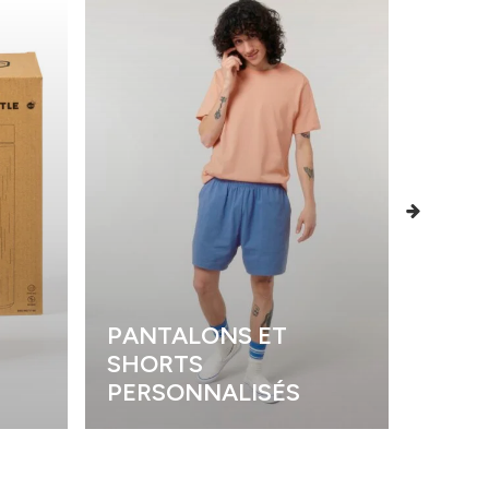
PANTALONS ET
SHORTS
POLO
PERSONNALISÉS
PERS