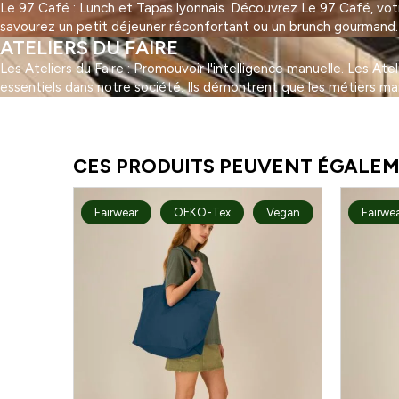
Le 97 Café : Lunch et Tapas lyonnais. Découvrez Le 97 Café, votre 
savourez un petit déjeuner réconfortant ou un brunch gourmand. Au
ATELIERS DU FAIRE
Les Ateliers du Faire : Promouvoir l'intelligence manuelle. Les At
essentiels dans notre société. Ils démontrent que les métiers ma
1
2
3
…
5
Suivant »
CES PRODUITS PEUVENT ÉGALEM
Fairwear
OEKO-Tex
Vegan
Fairwe