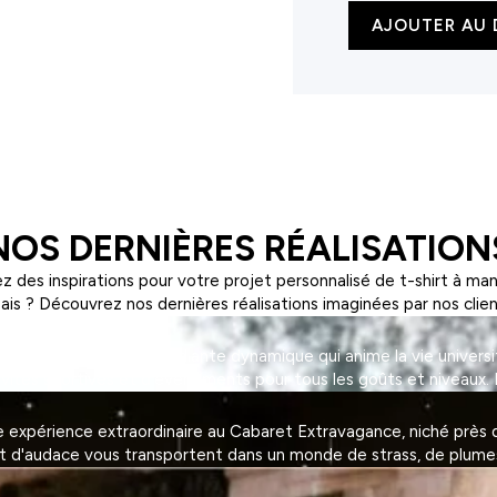
quantité
AJOUTER AU 
de
Sac
organique
en
coton
NOS DERNIÈRES RÉALISATION
z des inspirations pour votre projet personnalisé de t-shirt à ma
ais ? Découvrez nos dernières réalisations imaginées par nos clien
on, une association étudiante dynamique qui anime la vie universi
tivités sportives et d'événements pour tous les goûts et niveaux. 
expérience extraordinaire au Cabaret Extravagance, niché près de
et d'audace vous transportent dans un monde de strass, de plumes 