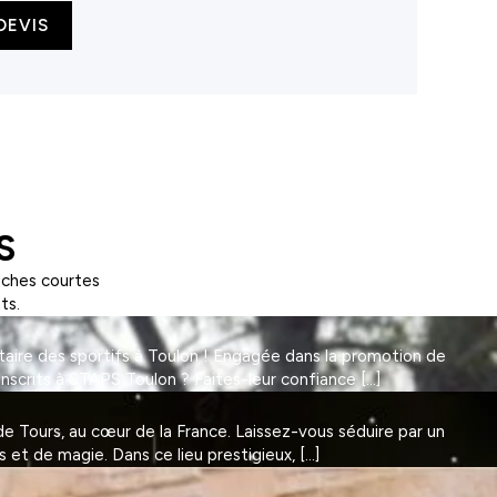
DEVIS
S
nches courtes
ts.
taire des sportifs à Toulon ! Engagée dans la promotion de
Inscrits à STAPS Toulon ? Faites-leur confiance […]
 Tours, au cœur de la France. Laissez-vous séduire par un
et de magie. Dans ce lieu prestigieux, […]