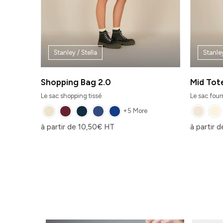
Stanley / Stella
Stanley
Shopping Bag 2.0
Mid Tot
Le sac shopping tissé
Le sac fou
+5 More
à partir de
10,50
€
HT
à partir 