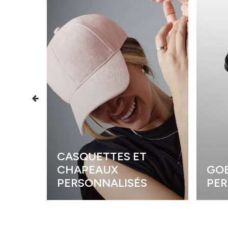
CASQUETTES ET
CHAPEAUX
GOB
PERSONNALISÉS
PER