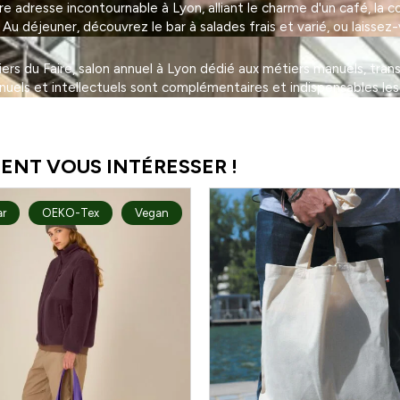
adresse incontournable à Lyon, alliant le charme d'un café, la con
 déjeuner, découvrez le bar à salades frais et varié, ou laissez-
eliers du Faire, salon annuel à Lyon dédié aux métiers manuels, tra
nuels et intellectuels sont complémentaires et indispensables les
ENT VOUS INTÉRESSER !
ar
OEKO-Tex
Vegan