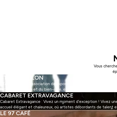
Vous cherche
ép
STAPS TOULON
STAPS Toulon : l'association des sportifs ! Découvrez STAPS Toul
l'activité physique et du bien-être, elle offre une multitude d'ac
CABARET EXTRAVAGANCE
Cabaret Extravagance : Vivez un moment d’exception ! Vivez une 
accueil élégant et chaleureux, où artistes débordants de talent 
LE 97 CAFÉ