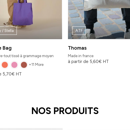
 / Stella
ATF
e Bag
Thomas
rre-tout tissé à grammage moyen
Made in france
à partir de
5,60
€
HT
+11 More
de
5,70
€
HT
NOS PRODUITS