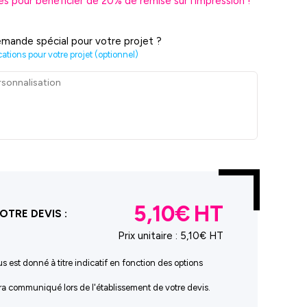
es pour bénéficier de
20
% de remise sur l'impression !
mande spécial pour votre projet ?
cations pour votre projet (optionnel)
5,10€
OTRE DEVIS :
Prix unitaire :
5,10€ HT
us est donné à titre indicatif en fonction des options
sera communiqué lors de l'établissement de votre devis.