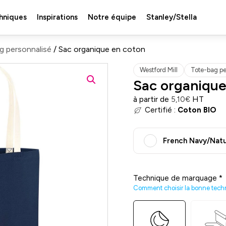
hniques
Inspirations
Notre équipe
Stanley/Stella
g personnalisé
/ Sac organique en coton
Westford Mill
Tote-bag pe
Sac organique
à partir de
HT
5,10
€
Certifié :
Coton BIO
French Navy/Natu
Technique de marquage
*
Comment choisir la bonne tech