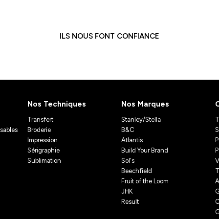
ILS NOUS FONT CONFIANCE
Nos Techniques
Nos Marques
Transfert
Stanley/Stella
T
isables
Broderie
B&C
S
Impression
Atlantis
P
Sérigraphie
Build Your Brand
P
Sublimation
Sol's
V
Beechfield
T
Fruit of the Loom
A
JHK
G
Result
C
G