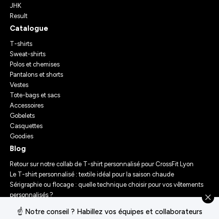
JHK
Result
Catalogue
T-shirts
Sweat-shirts
Polos et chemises
Pantalons et shorts
Vestes
Tote-bags et sacs
Accessoires
Gobelets
Casquettes
Goodies
Blog
Retour sur notre collab de T-shirt personnalisé pour CrossFit Lyon
Le T-shirt personnalisé : textile idéal pour la saison chaude
Sérigraphie ou flocage : quelle technique choisir pour vos vêtements
personnalisés ?
Comment personnaliser des vêtements ? Nos conseils d’experts
☝️ Notre conseil ? Habillez vos équipes et collaborateurs
Le Festival Chasseur d’Orage : Un Merch Sur-Mesure pour un