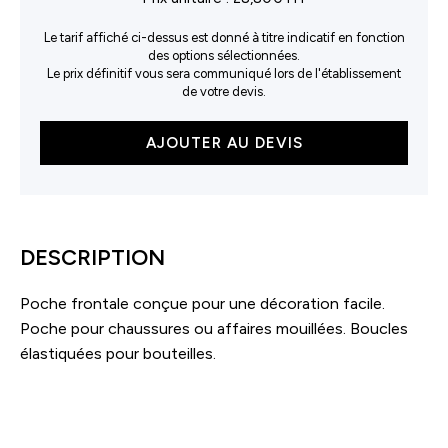
Le tarif affiché ci-dessus est donné à titre indicatif en fonction
des options sélectionnées.
Le prix définitif vous sera communiqué lors de l'établissement
de votre devis.
quantité
AJOUTER AU DEVIS
de
Sac
de
sport
Pro
DESCRIPTION
Team
Poche frontale conçue pour une décoration facile.
Poche pour chaussures ou affaires mouillées. Boucles
élastiquées pour bouteilles.