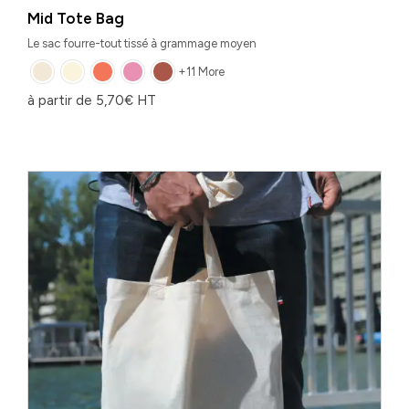
Mid Tote Bag
Le sac fourre-tout tissé à grammage moyen
+11 More
à partir de
5,70
€
HT