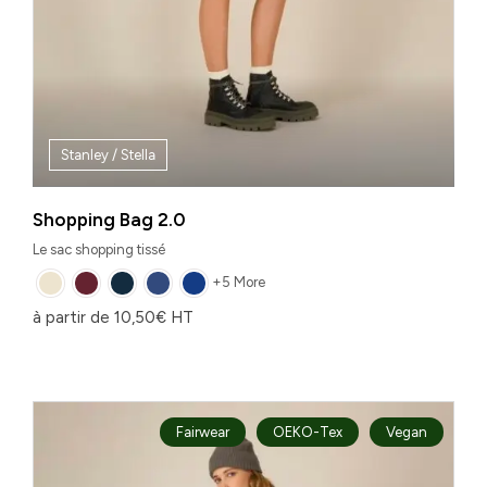
Stanley / Stella
Shopping Bag 2.0
Le sac shopping tissé
+5 More
à partir de
10,50
€
HT
Fairwear
OEKO-Tex
Vegan