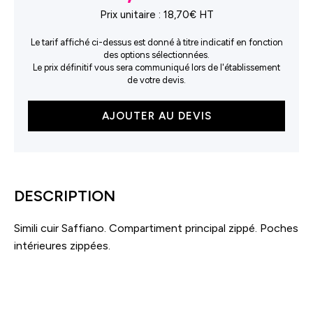
Prix unitaire :
18,70€ HT
Le tarif affiché ci-dessus est donné à titre indicatif en fonction
des options sélectionnées.
Le prix définitif vous sera communiqué lors de l'établissement
de votre devis.
quantité
AJOUTER AU DEVIS
de
Sac
bandoulière
DESCRIPTION
Simili cuir Saffiano. Compartiment principal zippé. Poches
intérieures zippées.