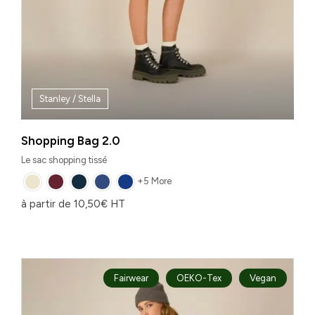
Stanley / Stella
Shopping Bag 2.0
Le sac shopping tissé
+5 More
à partir de
10,50
€
HT
Fairwear
OEKO-Tex
Vegan