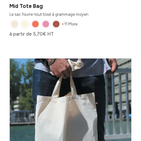
Mid Tote Bag
Le sac fourre-tout tissé à grammage moyen
+11 More
à partir de
5,70
€
HT