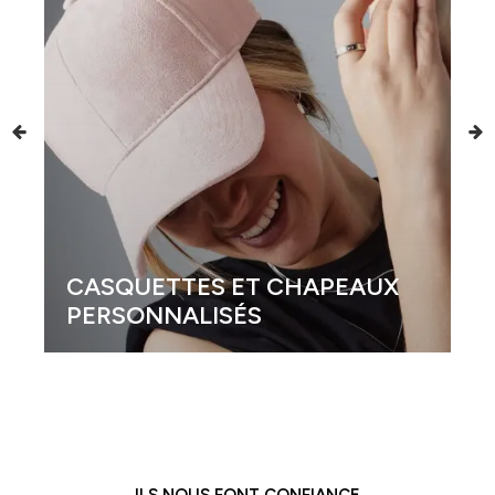
ETTES ET CHAPEAUX
NNALISÉS
GOBELETS P