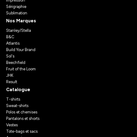
Impression
Sérigraphie
Sublimation
Nos Marques
Stanley/Stella
B&C
Atlantis
Build Your Brand
Sol's
Beechfield
Fruit of the Loom
JHK
Result
Catalogue
T-shirts
Sweat-shirts
Polos et chemises
Pantalons et shorts
Vestes
Tote-bags et sacs