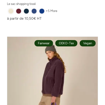
Le sac shopping tissé
+5 More
à partir de
10,50
€
HT
Fairwear
OEKO-Tex
Vegan