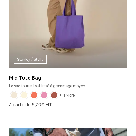
Stanley / Stella
Mid Tote Bag
Le sac fourre-tout tissé à grammage moyen
+11 More
à partir de
5,70
€
HT