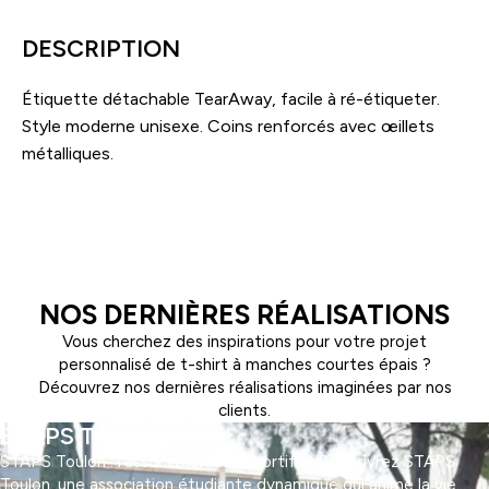
dos
tendance
DESCRIPTION
en
simili
Étiquette détachable TearAway, facile à ré-étiqueter.
cuir
Style moderne unisexe. Coins renforcés avec œillets
métalliques.
NOS DERNIÈRES RÉALISATIONS
Vous cherchez des inspirations pour votre projet
personnalisé de t-shirt à manches courtes épais ?
Découvrez nos dernières réalisations imaginées par nos
clients.
STAPS TOULON
STAPS Toulon : l'association des sportifs ! Découvrez STAPS
Toulon, une association étudiante dynamique qui anime la vie