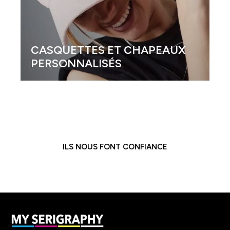
ETTES ET CHAPEAUX
NNALISÉS
GOBELETS P
ILS NOUS FONT CONFIANCE