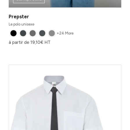
Prepster
Le polo unisexe
+24 More
à partir de
19,10
€
HT