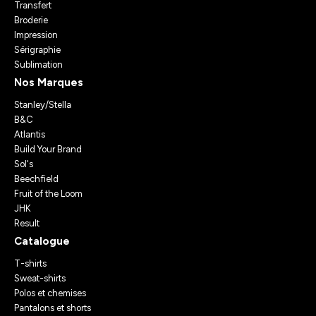
Transfert
Broderie
Impression
Sérigraphie
Sublimation
Nos Marques
Stanley/Stella
B&C
Atlantis
Build Your Brand
Sol's
Beechfield
Fruit of the Loom
JHK
Result
Catalogue
T-shirts
Sweat-shirts
Polos et chemises
Pantalons et shorts