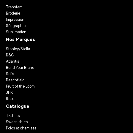
Transfert
Broderie
Impression
Sérigraphie
Sublimation
Nos Marques
Stanley/Stella
B&C
Atlantis
Build Your Brand
Sol's
Beechfield
Fruit of the Loom
JHK
Result
Catalogue
T-shirts
Sweat-shirts
Polos et chemises