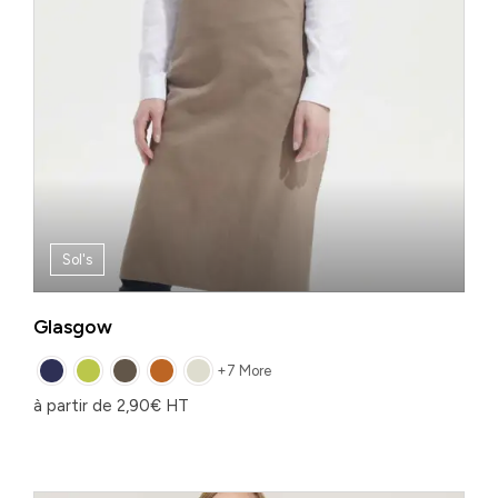
Sol's
Glasgow
+7 More
à partir de
2,90
€
HT