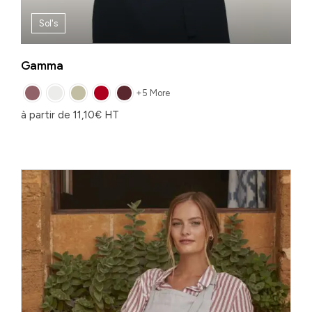
Sol's
Gamma
+5 More
à partir de
11,10
€
HT