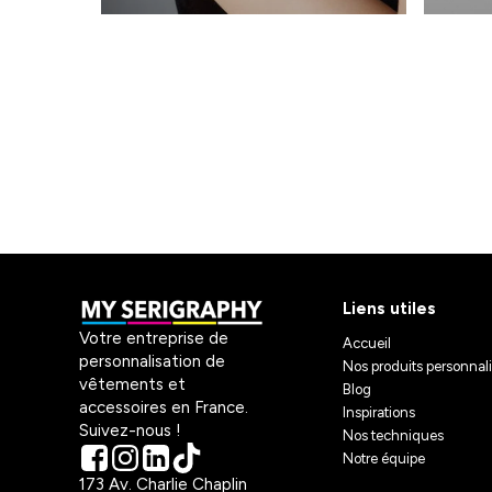
Liens utiles
Votre entreprise de
Accueil
personnalisation de
Nos produits personnal
vêtements et
Blog
accessoires en France.
Inspirations
Suivez-nous !
Nos techniques
Notre équipe
173 Av. Charlie Chaplin