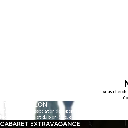
Vous cherche
ép
STAPS TOULON
STAPS Toulon : l'association des sportifs ! Découvrez STAPS Toul
l'activité physique et du bien-être, elle offre une multitude d'ac
CABARET EXTRAVAGANCE