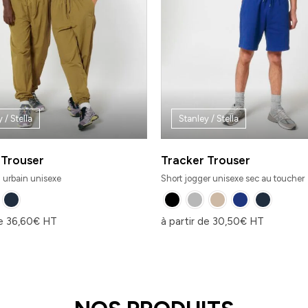
 / Stella
Stanley / Stella
 Trouser
Tracker Trouser
 urbain unisexe
Short jogger unisexe sec au toucher
de
36,60
€
HT
à partir de
30,50
€
HT