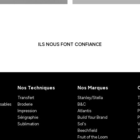
ILS NOUS FONT CONFIANCE
Nos Techniques
Nos Marques
Transfert
Stanley/Stella
T
isables
Broderie
B&C
S
Impression
Atlantis
P
Sérigraphie
Build Your Brand
P
Sublimation
Sol's
V
Beechfield
T
Fruit of the Loom
A