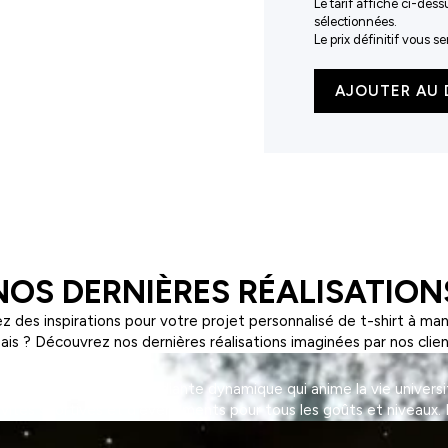
Le tarif affiché ci-dess
sélectionnées.
Le prix définitif vous 
quantité
AJOUTER AU 
de
Pantalon
multi-
poches
en
tissu
Ripstop
NOS DERNIÈRES RÉALISATION
z des inspirations pour votre projet personnalisé de t-shirt à ma
ais ? Découvrez nos dernières réalisations imaginées par nos clien
on, une association étudiante dynamique qui anime la vie universi
tivités sportives et d'événements pour tous les goûts et niveaux. 