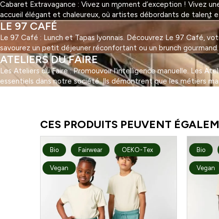
Cabaret Extravagance : Vivez un moment d’exception ! Vivez une 
accueil élégant et chaleureux, où artistes débordants de talent 
LE 97 CAFÉ
Le 97 Café : Lunch et Tapas lyonnais. Découvrez Le 97 Café, votre 
savourez un petit déjeuner réconfortant ou un brunch gourmand. Au
ATELIERS DU FAIRE
Les Ateliers du Faire : Promouvoir l'intelligence manuelle. Les At
essentiels dans notre société. Ils démontrent que les métiers ma
1
2
3
…
5
Suivant »
CES PRODUITS PEUVENT ÉGALEM
Bio
Fairwear
OEKO-Tex
Bio
Vegan
Vegan