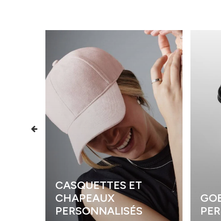
CASQUETTES ET
CHAPEAUX
GOB
PERSONNALISÉS
PER