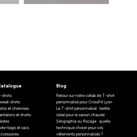
Catalogue
Blog
-shirts
Retour sur notre collab de T-shirt
weat-shirts
personnalisé pour CrossFit Lyon
olos et chemises
Le T-shirt personnalisé : textile
antalons et shorts
idéal pour la saison chaude
estes
Sérigraphie ou flocage : quelle
ote-bags et sacs
technique choisir pour vos
ccessoires
vêtements personnalisés ?