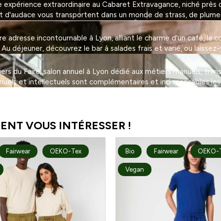
expérience extraordinaire au Cabaret Extravagance, niché près de
et d'audace vous transportent dans un monde de strass, de plumes 
adresse incontournable à Lyon, alliant le charme d'un café, la con
 déjeuner, découvrez le bar à salades frais et varié, ou laissez-
eliers du Faire, salon annuel à Lyon dédié aux métiers manuels, tra
nuels et intellectuels sont complémentaires et indispensables les
ENT VOUS INTÉRESSER !
Fairwear
OEKO-Tex
Bio
Fairwear
OEKO-
Vegan