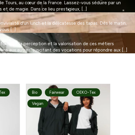
 Tours, au cœur de la France. Laissez-vous séduire par un
et de magie. Dans ce lieu prestigieux, […]
vivialité d'un lunch et la délicatesse des tapas. Dès le matin,
vous […]
nsforment la perception et la valorisation de ces métiers
 uns aux autres, suscitant des vocations pour répondre aux […]
Tex
Bio
Fairwear
OEKO-Tex
Vegan