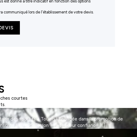
us est donné à titre indicatif en fonction des options
sera communiqué lors de l'établissement de votre devis.
DEVIS
S
nches courtes
ts.
taire des sportifs à Toulon ! Engagée dans la promotion de
Inscrits à STAPS Toulon ? Faites-leur confiance […]