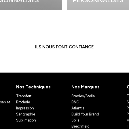
SONNALISÉS
PERSONNALISÉS
ILS NOUS FONT CONFIANCE
Nos Techniques
Nos Marques
Transfert
Stanley/Stella
T
isables
Broderie
B&C
S
Impression
Atlantis
P
Sérigraphie
Build Your Brand
P
Sublimation
Sol's
V
Beechfield
T