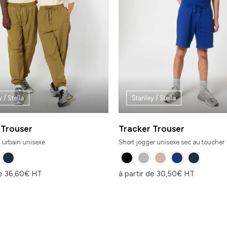
 / Stella
Stanley / Stella
 Trouser
Tracker Trouser
 urbain unisexe
Short jogger unisexe sec au toucher
de
36,60
€
HT
à partir de
30,50
€
HT