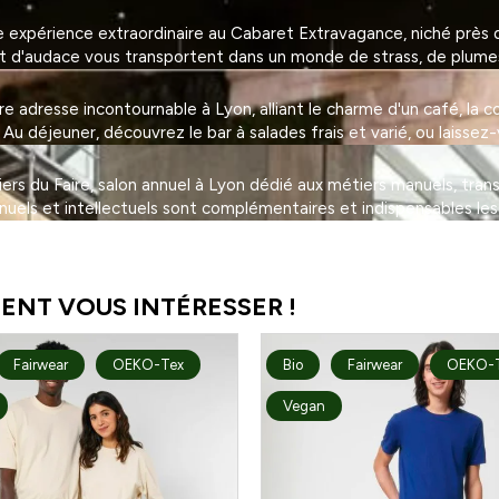
expérience extraordinaire au Cabaret Extravagance, niché près de
et d'audace vous transportent dans un monde de strass, de plumes 
adresse incontournable à Lyon, alliant le charme d'un café, la con
 déjeuner, découvrez le bar à salades frais et varié, ou laissez-
eliers du Faire, salon annuel à Lyon dédié aux métiers manuels, tra
nuels et intellectuels sont complémentaires et indispensables les
ENT VOUS INTÉRESSER !
Fairwear
OEKO-Tex
Bio
Fairwear
OEKO-
Vegan