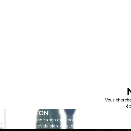
Vous cherche
ép
STAPS TOULON
STAPS Toulon : l'association des sportifs ! Découvrez STAPS Toul
l'activité physique et du bien-être, elle offre une multitude d'ac