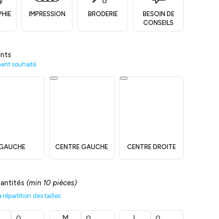
PHIE
IMPRESSION
BRODERIE
BESOIN DE
CONSEILS
nts
ment souhaité
GAUCHE
CENTRE GAUCHE
CENTRE DROITE
uantités
(min 10 pièces)
répartition des tailles
M
L