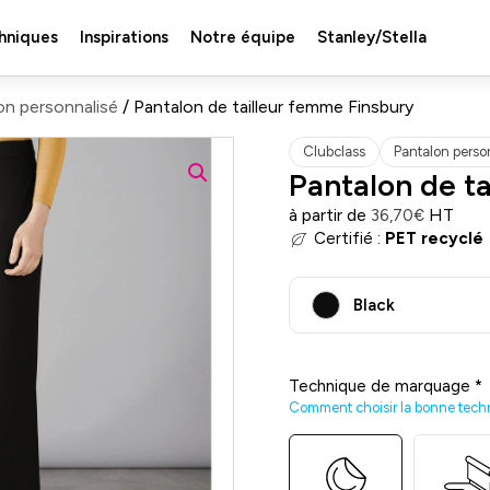
hniques
Inspirations
Notre équipe
Stanley/Stella
on personnalisé
/ Pantalon de tailleur femme Finsbury
Clubclass
Pantalon perso
Pantalon de t
à partir de
HT
36,70
€
Certifié :
PET recyclé
Black
Technique de marquage
*
Comment choisir la bonne tech