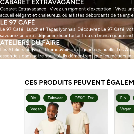
CABARET EXTRAVAGANCE
Cabaret Extravagance : Vivez un moment d’exception ! Vivez une 
accueil élégant et chaleureux, où artistes débordants de talent 
LE 97 CAFÉ
Le 97 Café : Lunch et Tapas lyonnais. Découvrez Le 97 Café, votre 
savourez un petit déjeuner réconfortant ou un brunch gourmand. Au
ATELIERS DU FAIRE
Les Ateliers du Faire : Promouvoir l'intelligence manuelle. Les At
essentiels dans notre société. Ils démontrent que les métiers ma
1
2
3
…
5
Suivant »
CES PRODUITS PEUVENT ÉGALEM
Bio
Fairwear
OEKO-Tex
Bio
Vegan
Vegan