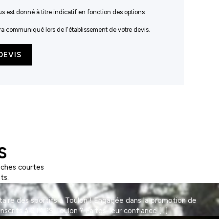
us est donné à titre indicatif en fonction des options
sera communiqué lors de l'établissement de votre devis.
DEVIS
S
nches courtes
ts.
taire des sportifs à Toulon ! Engagée dans la promotion de
Inscrits à STAPS Toulon ? Faites-leur confiance […]