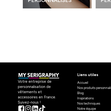
PERSONNALISÉS
PER
Liens utiles
Votre entreprise de
Accueil
personnalisation de
Nos produits personnal
vêtements et
Blog
accessoires en France.
Inspirations
Suivez-nous !
Nos techniques
Notre équipe