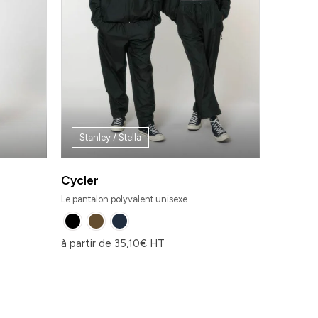
Stanley / Stella
Cycler
Le pantalon polyvalent unisexe
à partir de
35,10
€
HT