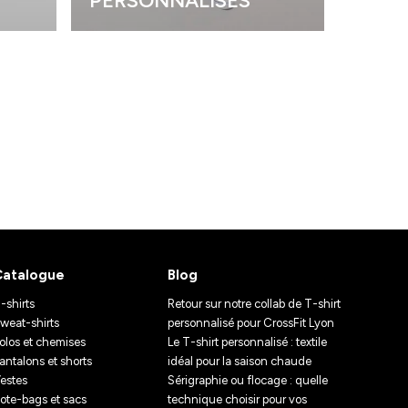
PERSONNALISÉS
PERS
Catalogue
Blog
-shirts
Retour sur notre collab de T-shirt
weat-shirts
personnalisé pour CrossFit Lyon
olos et chemises
Le T-shirt personnalisé : textile
antalons et shorts
idéal pour la saison chaude
estes
Sérigraphie ou flocage : quelle
ote-bags et sacs
technique choisir pour vos