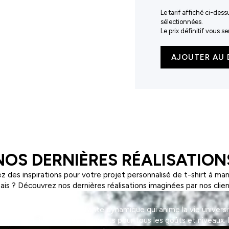
Le tarif affiché ci-dess
sélectionnées.
Le prix définitif vous 
quantité
AJOUTER AU 
de
Pantalon
de
tailleur
femme
Finsbury
NOS DERNIÈRES RÉALISATION
z des inspirations pour votre projet personnalisé de t-shirt à ma
ais ? Découvrez nos dernières réalisations imaginées par nos clien
on, une association étudiante dynamique qui anime la vie universi
tivités sportives et d'événements pour tous les goûts et niveaux. 