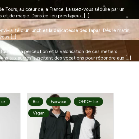
 Tours, au cœur de la France. Laissez-vous séduire par un
et de magie. Dans ce lieu prestigieux, […]
vivialité d'un lunch et la délicatesse des tapas. Dès le matin,
vous […]
nsforment la perception et la valorisation de ces métiers
 uns aux autres, suscitant des vocations pour répondre aux […]
Tex
Bio
Fairwear
OEKO-Tex
Vegan