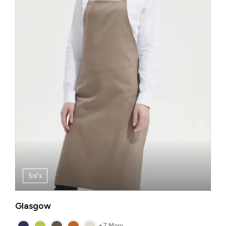
Sol's
Glasgow
+7 More