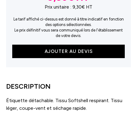
Prix unitaire :
9,30€ HT
Le tarif affiché ci-dessus est donné à titre indicatif en fonction
des options sélectionnées.
Le prix définitif vous sera communiqué lors de l'établissement
de votre devis.
quantité
AJOUTER AU DEVIS
de
Gants
de
sport
en
DESCRIPTION
Softshell
Étiquette détachable. Tissu Softshell respirant. Tissu
léger, coupe-vent et séchage rapide.