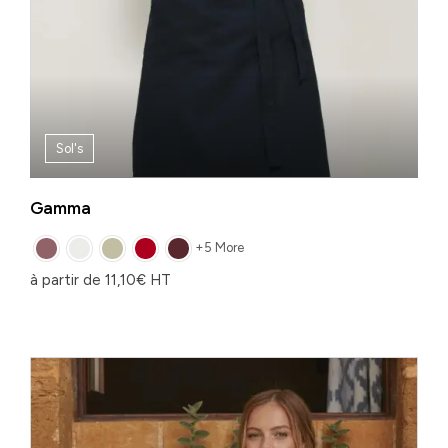
Sol's
Gamma
+5 More
à partir de
11,10
€
HT