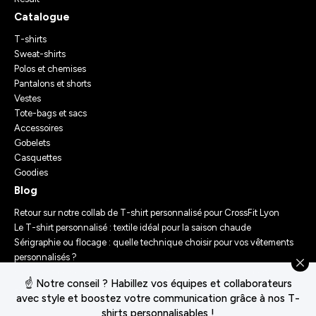
Catalogue
T-shirts
Sweat-shirts
Polos et chemises
Pantalons et shorts
Vestes
Tote-bags et sacs
Accessoires
Gobelets
Casquettes
Goodies
Blog
Retour sur notre collab de T-shirt personnalisé pour CrossFit Lyon
Le T-shirt personnalisé : textile idéal pour la saison chaude
Sérigraphie ou flocage : quelle technique choisir pour vos vêtements
personnalisés ?
Comment personnaliser des vêtements ? Nos conseils d’experts
☝️ Notre conseil ? Habillez vos équipes et collaborateurs
Le Festival Chasseur d’Orage : Un Merch Sur-Mesure pour un
avec style et boostez votre communication grâce à nos T-
Événement Unique
shirts personnalisables !