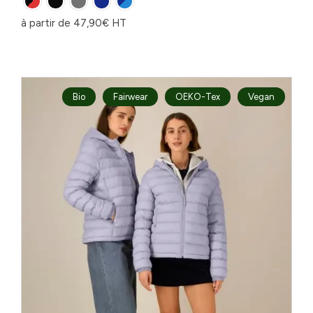
à partir de
47,90
€
HT
Bio
Fairwear
OEKO-Tex
Vegan