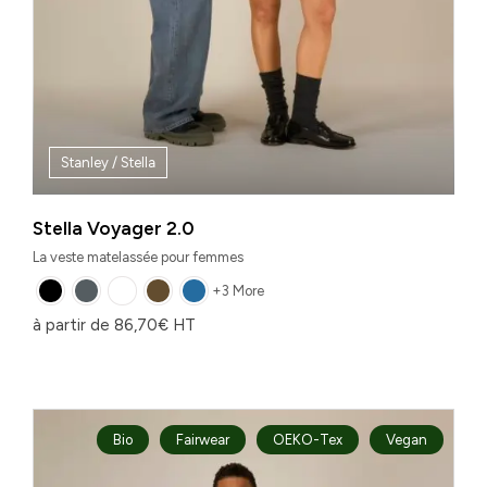
Stanley / Stella
Stella Voyager 2.0
La veste matelassée pour femmes
+3 More
à partir de
86,70
€
HT
Bio
Fairwear
OEKO-Tex
Vegan