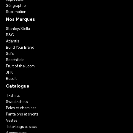
Sérigraphie
Sublimation
Nos Marques
Stanley/Stella
B&C
Atlantis
Build Your Brand
Sol's
Beechfield
Fruit of the Loom
JHK
Result
Catalogue
T-shirts
Sweat-shirts
Polos et chemises
Pantalons et shorts
Vestes
Tote-bags et sacs
Accessoires