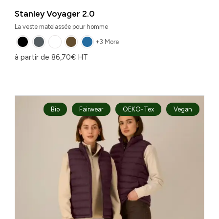
Stanley Voyager 2.0
La veste matelassée pour homme
+3 More
à partir de
86,70
€
HT
Bio
Fairwear
OEKO-Tex
Vegan