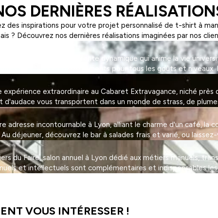
NOS DERNIÈRES RÉALISATION
z des inspirations pour votre projet personnalisé de t-shirt à ma
ais ? Découvrez nos dernières réalisations imaginées par nos clien
on, une association étudiante dynamique qui anime la vie universi
tivités sportives et d'événements pour tous les goûts et niveaux. 
expérience extraordinaire au Cabaret Extravagance, niché près de
et d'audace vous transportent dans un monde de strass, de plumes 
adresse incontournable à Lyon, alliant le charme d'un café, la con
 déjeuner, découvrez le bar à salades frais et varié, ou laissez-
eliers du Faire, salon annuel à Lyon dédié aux métiers manuels, tra
nuels et intellectuels sont complémentaires et indispensables les
ENT VOUS INTÉRESSER !