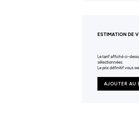
ESTIMATION DE V
Le tarif affiché ci-dess
sélectionnées.
Le prix définitif vous 
quantité
AJOUTER AU 
de
Drapeau
avec
bâton