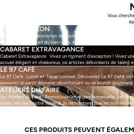
Vous cherche
ép
STAPS TOULON
STAPS Toulon : l'association des sportifs ! Découvrez STAPS Toul
l'activité physique et du bien-être, elle offre une multitude d'ac
CABARET EXTRAVAGANCE
Cabaret Extravagance : Vivez un moment d’exception ! Vivez une 
accueil élégant et chaleureux, où artistes débordants de talent 
LE 97 CAFÉ
Le 97 Café : Lunch et Tapas lyonnais. Découvrez Le 97 Café, votre 
savourez un petit déjeuner réconfortant ou un brunch gourmand. Au
ATELIERS DU FAIRE
Les Ateliers du Faire : Promouvoir l'intelligence manuelle. Les At
essentiels dans notre société. Ils démontrent que les métiers ma
1
2
3
…
5
Suivant »
CES PRODUITS PEUVENT ÉGALEM