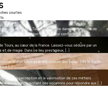
S
nches courtes
ts.
taire des sportifs à Toulon ! Engagée dans la promotion de
Inscrits à STAPS Toulon ? Faites-leur confiance […]
 Tours, au cœur de la France. Laissez-vous séduire par un
et de magie. Dans ce lieu prestigieux, […]
vivialité d'un lunch et la délicatesse des tapas. Dès le matin,
vous […]
nsforment la perception et la valorisation de ces métiers
 uns aux autres, suscitant des vocations pour répondre aux […]