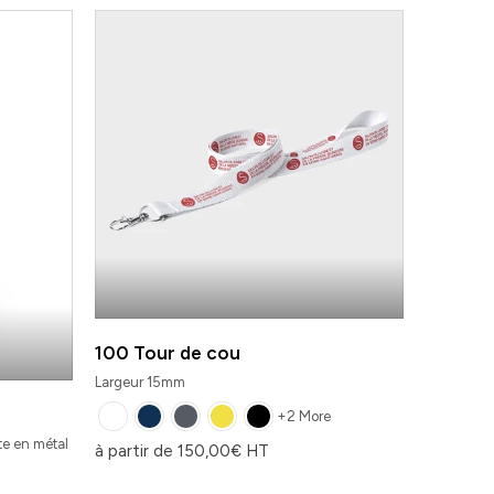
100 Tour de cou
Largeur 15mm
+2 More
nte en métal
à partir de
150,00
€
HT