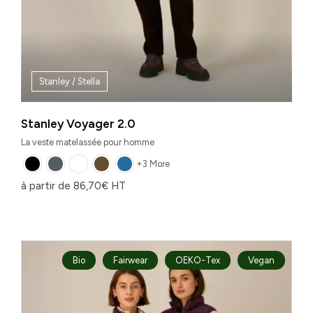
Stanley / Stella
Stanley Voyager 2.0
La veste matelassée pour homme
+3 More
à partir de
86,70
€
HT
Bio
Fairwear
OEKO-Tex
Vegan