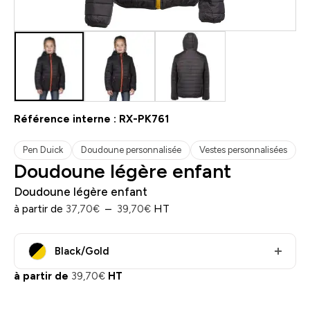
Référence interne :
RX-PK761
Pen Duick
Doudoune personnalisée
Vestes personnalisées
Doudoune légère enfant
Doudoune légère enfant
Plage
à partir de
–
HT
37,70
€
39,70
€
de
prix :
Black/Gold
37,70€
à
à partir de
39,70
€
HT
39,70€