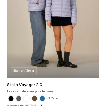
Stanley / Stella
Stella Voyager 2.0
La veste matelassée pour femmes
+3 More
à partir de
86,70
€
HT