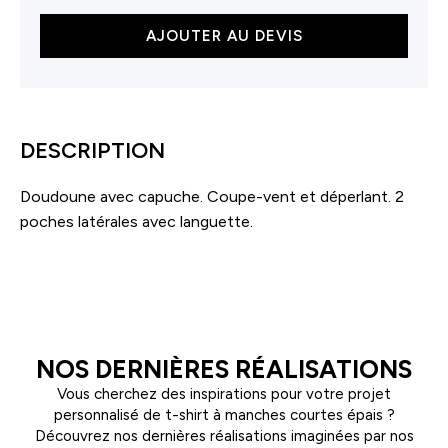
quantité
AJOUTER AU DEVIS
de
Doudoune
légère
enfant
DESCRIPTION
Doudoune avec capuche. Coupe-vent et déperlant. 2
poches latérales avec languette.
NOS DERNIÈRES RÉALISATIONS
Vous cherchez des inspirations pour votre projet
personnalisé de t-shirt à manches courtes épais ?
Découvrez nos dernières réalisations imaginées par nos