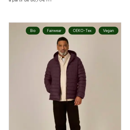
Bio
Fairwear
OEKO-Tex
Vegan