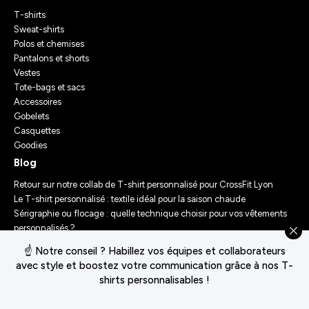
T-shirts
Sweat-shirts
Polos et chemises
Pantalons et shorts
Vestes
Tote-bags et sacs
Accessoires
Gobelets
Casquettes
Goodies
Blog
Retour sur notre collab de T-shirt personnalisé pour CrossFit Lyon
Le T-shirt personnalisé : textile idéal pour la saison chaude
Sérigraphie ou flocage : quelle technique choisir pour vos vêtements
personnalisés ?
Comment personnaliser des vêtements ? Nos conseils d’experts
☝️ Notre conseil ? Habillez vos équipes et collaborateurs
Le Festival Chasseur d’Orage : Un Merch Sur-Mesure pour un
avec style et boostez votre communication grâce à nos T-
Événement Unique
shirts personnalisables !