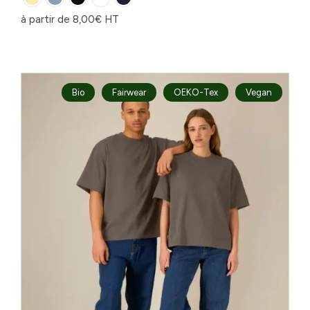
à partir de
8,00
€
HT
Bio
Fairwear
OEKO-Tex
Vegan