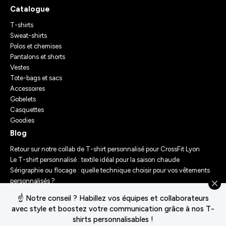
Catalogue
T-shirts
Sweat-shirts
Polos et chemises
Pantalons et shorts
Vestes
Tote-bags et sacs
Accessoires
Gobelets
Casquettes
Goodies
Blog
Retour sur notre collab de T-shirt personnalisé pour CrossFit Lyon
Le T-shirt personnalisé : textile idéal pour la saison chaude
Sérigraphie ou flocage : quelle technique choisir pour vos vêtements
personnalisés ?
Comment personnaliser des vêtements ? Nos conseils d’experts
☝️ Notre conseil ? Habillez vos équipes et collaborateurs
Le Festival Chasseur d’Orage : Un Merch Sur-Mesure pour un
avec style et boostez votre communication grâce à nos T-
Événement Unique
shirts personnalisables !