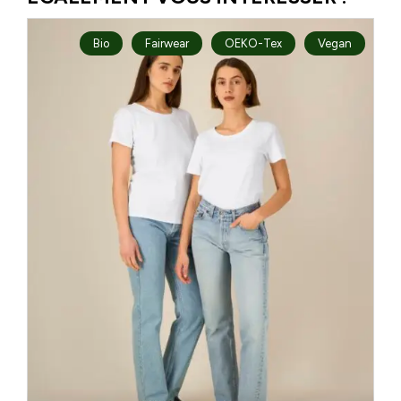
Bio
Fairwear
OEKO-Tex
Vegan