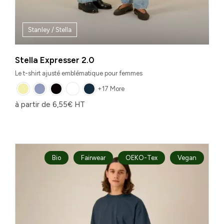
Stanley / Stella
Stella Expresser 2.0
Le t-shirt ajusté emblématique pour femmes
+17 More
à partir de
6,55
€
HT
Bio
Fairwear
OEKO-Tex
Vegan