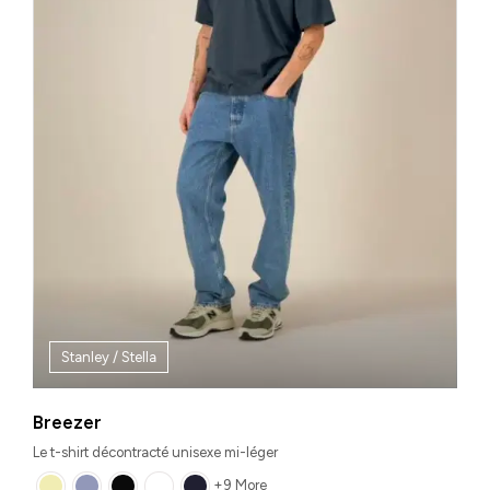
Stanley / Stella
Breezer
Le t-shirt décontracté unisexe mi-léger
+9 More