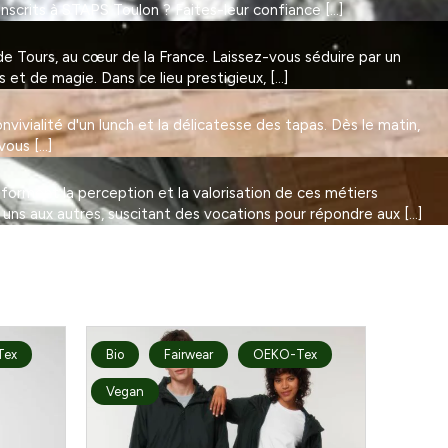
Inscrits à STAPS Toulon ? Faites-leur confiance […]
 Tours, au cœur de la France. Laissez-vous séduire par un
et de magie. Dans ce lieu prestigieux, […]
vivialité d'un lunch et la délicatesse des tapas. Dès le matin,
vous […]
nsforment la perception et la valorisation de ces métiers
 uns aux autres, suscitant des vocations pour répondre aux […]
Tex
Bio
Fairwear
OEKO-Tex
Vegan