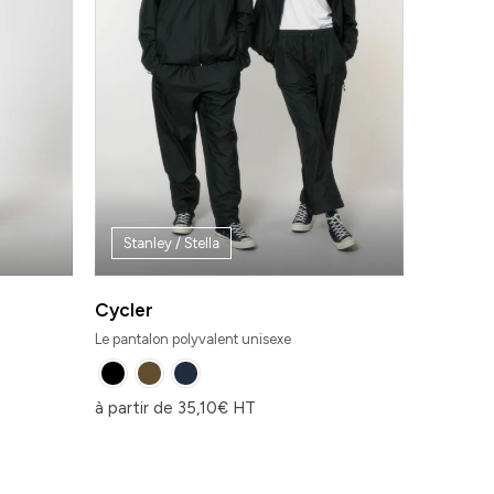
Stanley / Stella
Cycler
Le pantalon polyvalent unisexe
à partir de
35,10
€
HT