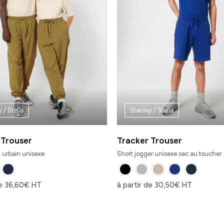
 / Stella
Stanley / Stella
 Trouser
Tracker Trouser
 urbain unisexe
Short jogger unisexe sec au toucher
de
36,60
€
HT
à partir de
30,50
€
HT