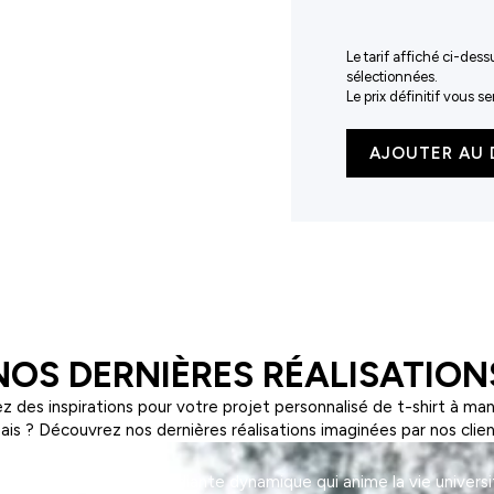
Le tarif affiché ci-dess
sélectionnées.
Le prix définitif vous 
quantité
AJOUTER AU 
de
Combinaison
en
polyester
recyclé
NOS DERNIÈRES RÉALISATION
z des inspirations pour votre projet personnalisé de t-shirt à ma
ais ? Découvrez nos dernières réalisations imaginées par nos clien
on, une association étudiante dynamique qui anime la vie universi