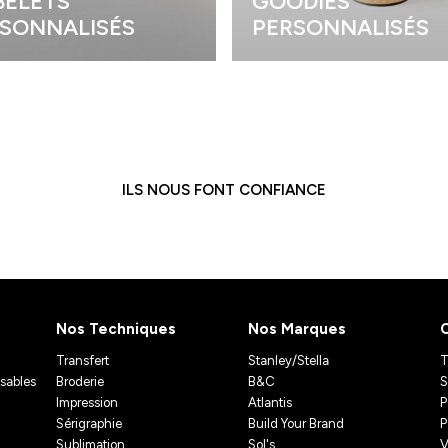
ELETS
GOODIES
SONNALISÉS
PERSONNALISÉS
ILS NOUS FONT CONFIANCE
Nos Techniques
Nos Marques
Transfert
Stanley/Stella
T
isables
Broderie
B&C
S
Impression
Atlantis
P
Sérigraphie
Build Your Brand
P
Sublimation
Sol's
V