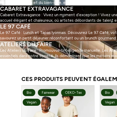
l'activité physique et du bien-être, elle offre une multitude d'ac
CABARET EXTRAVAGANCE
Cabaret Extravagance : Vivez un moment d’exception ! Vivez une 
accueil élégant et chaleureux, où artistes débordants de talent 
LE 97 CAFÉ
Le 97 Café : Lunch et Tapas lyonnais. Découvrez Le 97 Café, votre 
savourez un petit déjeuner réconfortant ou un brunch gourmand. Au
ATELIERS DU FAIRE
Les Ateliers du Faire : Promouvoir l'intelligence manuelle. Les At
essentiels dans notre société. Ils démontrent que les métiers ma
1
2
3
…
5
Suivant »
CES PRODUITS PEUVENT ÉGALEM
Bio
Fairwear
OEKO-Tex
Bio
Vegan
Vegan