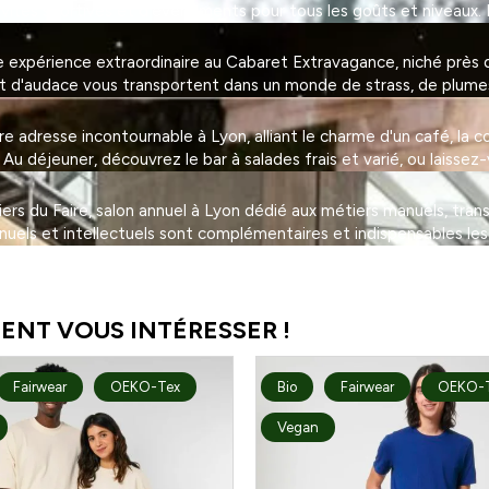
tivités sportives et d'événements pour tous les goûts et niveaux. 
expérience extraordinaire au Cabaret Extravagance, niché près de
et d'audace vous transportent dans un monde de strass, de plumes 
adresse incontournable à Lyon, alliant le charme d'un café, la con
 déjeuner, découvrez le bar à salades frais et varié, ou laissez-
eliers du Faire, salon annuel à Lyon dédié aux métiers manuels, tra
nuels et intellectuels sont complémentaires et indispensables les
ENT VOUS INTÉRESSER !
Fairwear
OEKO-Tex
Bio
Fairwear
OEKO-
Vegan