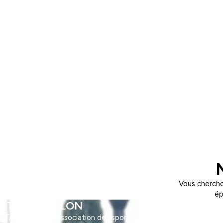
Vous cherche
ép
STAPS TOULON
STAPS Toulon : l'association des sportifs ! Découvrez STAPS Toul