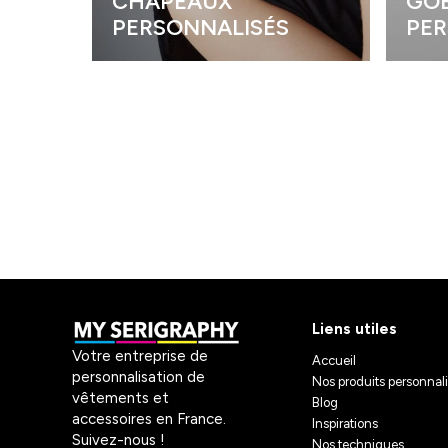
CHAPEAUX
GOB
PERSONNALISÉS
PER
Liens utiles
Votre entreprise de
Accueil
personnalisation de
Nos produits personnal
vêtements et
Blog
accessoires en France.
Inspirations
Suivez-nous !
Nos techniques