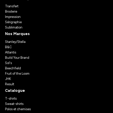
Transfert
Broderie
Impression
Sérigraphie
Sublimation
Nos Marques
Stanley/Stella
B&C
Atlantis
Build Your Brand
Sol's
Beechfield
Fruit of the Loom
JHK
Result
Catalogue
T-shirts
Sweat-shirts
Polos et chemises