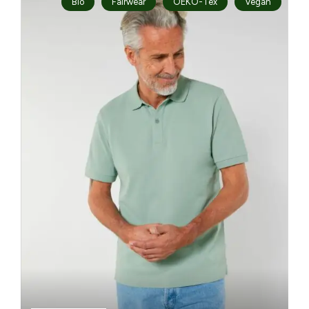
Bio
Fairwear
OEKO-Tex
Vegan