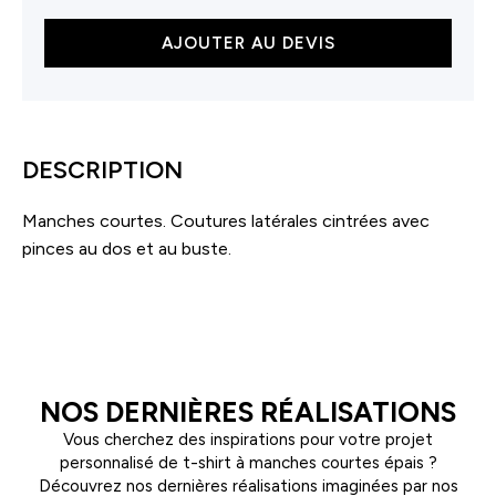
quantité
AJOUTER AU DEVIS
de
Chemisette
popeline
femme
DESCRIPTION
Manches courtes. Coutures latérales cintrées avec
pinces au dos et au buste.
NOS DERNIÈRES RÉALISATIONS
Vous cherchez des inspirations pour votre projet
personnalisé de t-shirt à manches courtes épais ?
Découvrez nos dernières réalisations imaginées par nos