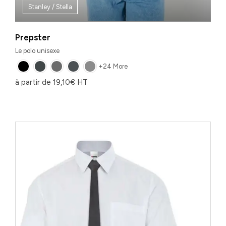
Stanley / Stella
Prepster
Le polo unisexe
+24 More
à partir de
19,10
€
HT