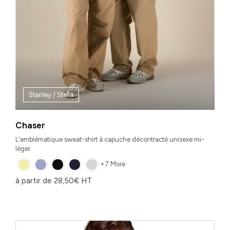
Stanley / Stella
Chaser
L'emblématique sweat-shirt à capuche décontracté unisexe mi-
léger
+7 More
à partir de
28,50
€
HT