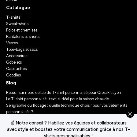
Catalogue
T-shirts
Sweat-shirts
Polos et chemises
Pantalons et shorts
Vestes
Tote-bags et sacs
Accessoires
Gobelets
Casquettes
Goodies
Blog
Retour sur notre collab de T-shirt personnalisé pour CrossFit Lyon
Le T-shirt personnalisé : textile idéal pour la saison chaude
Sérigraphie ou flocage : quelle technique choisir pour vos vêtements
personnalisés ?
Comment personnaliser des vêtements ? Nos conseils d’experts
☝️ Notre conseil ? Habillez vos équipes et collaborateurs
Le Festival Chasseur d’Orage : Un Merch Sur-Mesure pour un
avec style et boostez votre communication grâce à nos T-
Événement Unique
shirts personnalisables !