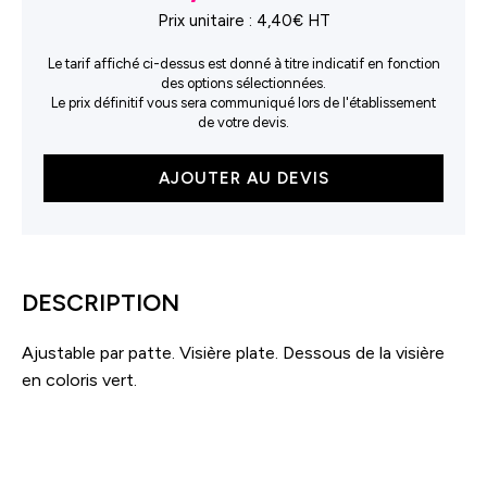
Prix unitaire :
4,40€ HT
Le tarif affiché ci-dessus est donné à titre indicatif en fonction
des options sélectionnées.
Le prix définitif vous sera communiqué lors de l'établissement
de votre devis.
quantité
AJOUTER AU DEVIS
de
Casquette
style
rappeur
visière
DESCRIPTION
contrastée
Ajustable par patte. Visière plate. Dessous de la visière
en coloris vert.