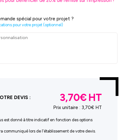
es pour bénéficier de
20
% de remise sur l'impression !
mande spécial pour votre projet ?
cations pour votre projet (optionnel)
3,70€
OTRE DEVIS :
Prix unitaire :
3,70€ HT
us est donné à titre indicatif en fonction des options
sera communiqué lors de l'établissement de votre devis.