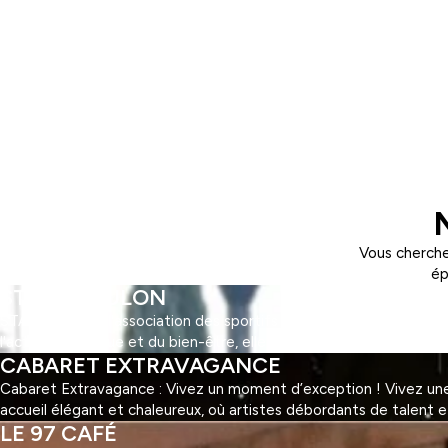
Vous cherche
ép
STAPS TOULON
STAPS Toulon : l'association des sportifs ! Découvrez STAPS Toul
l'activité physique et du bien-être, elle offre une multitude d'ac
CABARET EXTRAVAGANCE
Cabaret Extravagance : Vivez un moment d’exception ! Vivez une 
accueil élégant et chaleureux, où artistes débordants de talent 
LE 97 CAFÉ