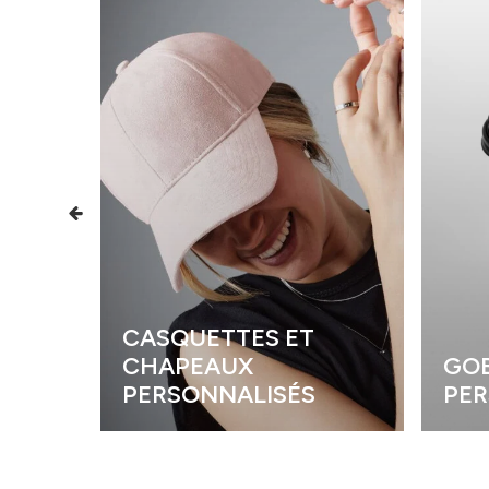
CASQUETTES ET
CHAPEAUX
GOB
PERSONNALISÉS
PER