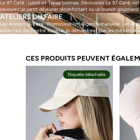
Le 97 Café : Lunch et Tapas lyonnais. Découvrez Le 97 Café, votre 
savourez un petit déjeuner réconfortant ou un brunch gourmand. Au
ATELIERS DU FAIRE
Les Ateliers du Faire : Promouvoir l'intelligence manuelle. Les At
essentiels dans notre société. Ils démontrent que les métiers ma
1
2
3
…
5
Suivant »
CES PRODUITS PEUVENT ÉGALEM
Etiquette détachable