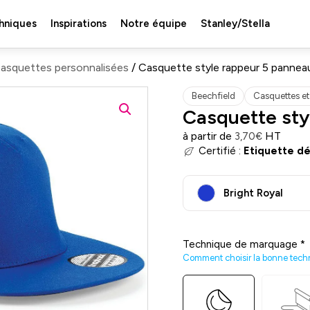
hniques
Inspirations
Notre équipe
Stanley/Stella
asquettes personnalisées
/ Casquette style rappeur 5 pannea
Beechfield
Casquettes et
Casquette sty
à partir de
HT
3,70
€
Certifié :
Etiquette d
Bright Royal
Technique de marquage
*
Comment choisir la bonne tech