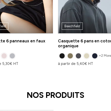
ield
Beechfield
te 6 panneaux en faux
Casquette 6 pans en coto
organique
+2 More
de
5,30
€
HT
à partir de
5,40
€
HT
NOS PRODUITS