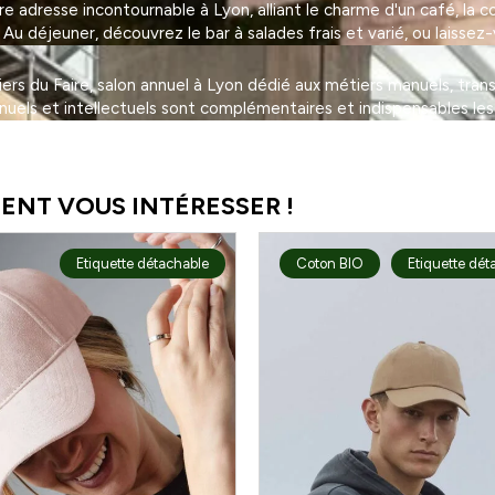
adresse incontournable à Lyon, alliant le charme d'un café, la con
 déjeuner, découvrez le bar à salades frais et varié, ou laissez-
eliers du Faire, salon annuel à Lyon dédié aux métiers manuels, tra
nuels et intellectuels sont complémentaires et indispensables les
ENT VOUS INTÉRESSER !
Etiquette détachable
Coton BIO
Etiquette dét