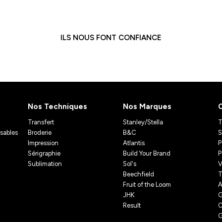
ILS NOUS FONT CONFIANCE
Nos Techniques
Nos Marques
Transfert
Stanley/Stella
T
isables
Broderie
B&C
S
Impression
Atlantis
P
Sérigraphie
Build Your Brand
P
Sublimation
Sol's
V
Beechfield
T
Fruit of the Loom
A
JHK
G
Result
C
G