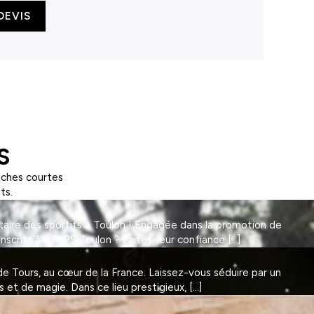
DEVIS
S
nches courtes
ts.
taire des sportifs à Toulon ! Engagée dans la promotion de
Inscrits à STAPS Toulon ? Faites-leur confiance […]
 Tours, au cœur de la France. Laissez-vous séduire par un
et de magie. Dans ce lieu prestigieux, […]