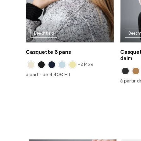
Beechfield
Beechf
Casquette 6 pans
Casquet
daim
+2 More
à partir de
4,40
€
HT
à partir 