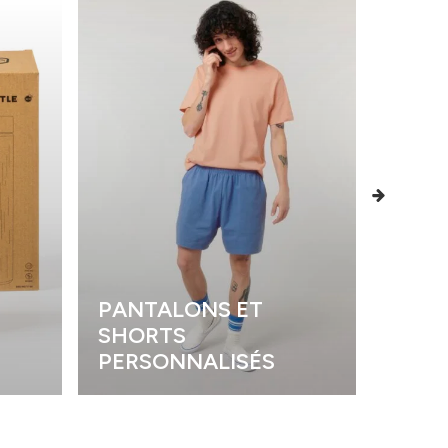
PANTALONS ET
SHORTS
POLO
PERSONNALISÉS
PERS