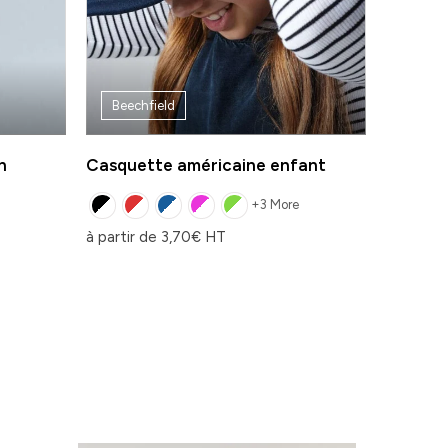
Beechfield
n
Casquette américaine enfant
+3 More
à partir de
3,70
€
HT