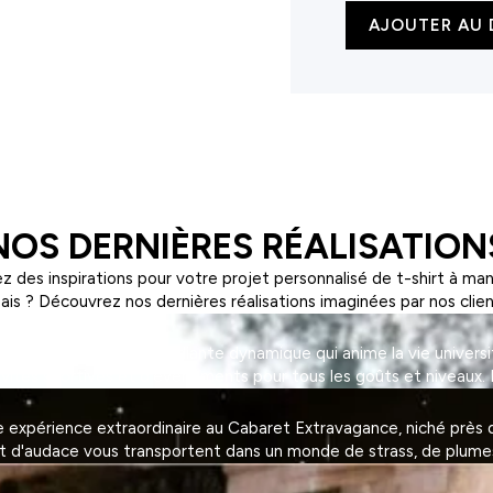
quantité
AJOUTER AU 
de
Casquette
style
rappeur
5
panneaux
NOS DERNIÈRES RÉALISATION
z des inspirations pour votre projet personnalisé de t-shirt à ma
ais ? Découvrez nos dernières réalisations imaginées par nos clien
on, une association étudiante dynamique qui anime la vie universi
tivités sportives et d'événements pour tous les goûts et niveaux. 
expérience extraordinaire au Cabaret Extravagance, niché près de
et d'audace vous transportent dans un monde de strass, de plumes 