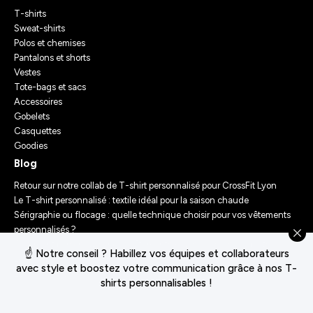
T-shirts
Sweat-shirts
Polos et chemises
Pantalons et shorts
Vestes
Tote-bags et sacs
Accessoires
Gobelets
Casquettes
Goodies
Blog
Retour sur notre collab de T-shirt personnalisé pour CrossFit Lyon
Le T-shirt personnalisé : textile idéal pour la saison chaude
Sérigraphie ou flocage : quelle technique choisir pour vos vêtements
personnalisés ?
Comment personnaliser des vêtements ? Nos conseils d’experts
☝️ Notre conseil ? Habillez vos équipes et collaborateurs
Le Festival Chasseur d’Orage : Un Merch Sur-Mesure pour un
avec style et boostez votre communication grâce à nos T-
Événement Unique
shirts personnalisables !
Conditions générales de vente
Déclaration de confidentialité