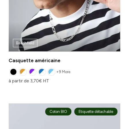
Beechfield
Casquette américaine
+9 More
à partir de
3,70
€
HT
Coton BIO
Etiquette détachable