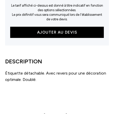
Le tarif affiché ci-dessus est donné à titre indicatif en fonction
des options sélectionnées.
Le prix définitif vous sera communiqué lors de l'établissement
de votre devis.
quantité
AJOUTER AU DEVIS
de
Bonnet
à
pompon
DESCRIPTION
Étiquette détachable. Avec revers pour une décoration
optimale. Doublé.