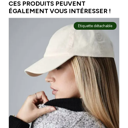
les uns aux autres, suscitant des vocations pour répondre aux […]
CES PRODUITS PEUVENT
ÉGALEMENT VOUS INTÉRESSER !
Etiquette détachable