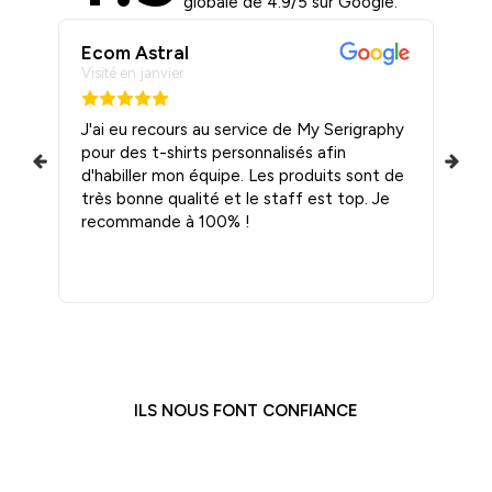
globale de 4.9/5 sur Google.
Ecom Astral
T
Visité en janvier
Vis
ité
J'ai eu recours au service de My Serigraphy
J’
pour des t-shirts personnalisés afin
me 
 et
d'habiller mon équipe. Les produits sont de
Qu
ils
très bonne qualité et le staff est top. Je
recommande à 100% !
ILS NOUS FONT CONFIANCE