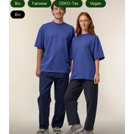
Bio
Fairwear
OEKO-Tex
Vegan
Bio