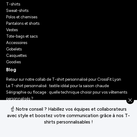
T-shirts
Sweat-shirts
Polos et chemises
Pantalons et shorts
Vestes
Tote-bags et sacs
Accessoires
Gobelets
Casquettes
Goodies
Blog
Retour sur notre collab de T-shirt personnalisé pour CrossFit Lyon
Le T-shirt personnalisé : textile idéal pour la saison chaude
Sérigraphie ou flocage : quelle technique choisir pour vos vêtements
personnalisés ?
Comment personnaliser des vêtements ? Nos conseils d’experts
☝️ Notre conseil ? Habillez vos équipes et collaborateurs
Le Festival Chasseur d’Orage : Un Merch Sur-Mesure pour un
avec style et boostez votre communication grâce à nos T-
Événement Unique
shirts personnalisables !
Conditions générales de vente
Déclaration de confidentialité